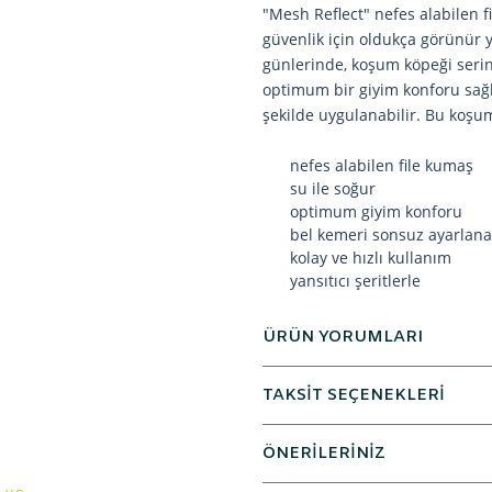
"Mesh Reflect" nefes alabilen f
güvenlik için oldukça görünür ya
günlerinde, koşum köpeği serinl
optimum bir giyim konforu sağla
şekilde uygulanabilir. Bu koşu
nefes alabilen file kumaş
su ile soğur
optimum giyim konforu
bel kemeri sonsuz ayarlanab
kolay ve hızlı kullanım
yansıtıcı şeritlerle
ÜRÜN YORUMLARI
TAKSİT SEÇENEKLERİ
ÖNERİLERİNİZ