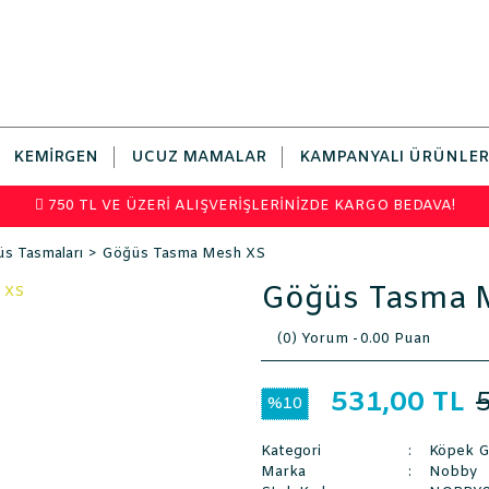
KEMIRGEN
UCUZ MAMALAR
KAMPANYALI ÜRÜNLER
750 TL VE ÜZERİ ALIŞVERİŞLERİNİZDE KARGO BEDAVA!
s Tasmaları
Göğüs Tasma Mesh XS
Göğüs Tasma 
(0) Yorum -
0.00 Puan
531,00 TL
%10
Kategori
Köpek G
Marka
Nobby