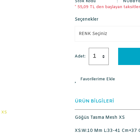
Stok Kodu
NOBBY8
* 55,09 TL den başlayan taksitlerl
Seçenekler
Adet:
ÜRÜN BİLGİLERİ
Göğüs Tasma Mesh XS
XS:W:10 Mm L:33-41 Cm+37