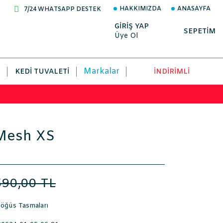
HAKKIMIZDA
ANASAYFA
7/24 WHATSAPP DESTEK
GİRİŞ YAP
SEPETİM
Üye Ol
Markalar
KEDI TUVALETI
İNDİRİMLİ
Mesh XS
590,00 TL
öğüs Tasmaları