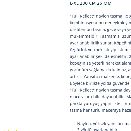
L-XL 200 CM 25 MM
"Full Reflect" naylon tasma ile 
kombinasyonunu deneyimleyin! 
üretilen bu tasma, gece veya ye
mükemmeldir. Tasmamız, uzunlu
ayarlanabilirlik sunar. Köpeğin
özgürlük vermek isteyip istemed
ayarlanabilir şekilde esnektir
köpeğinize yeterli hareket alanı 
görünüm sağlamakla kalmaz, a
artırır. Yansıtıcı malzeme, köpe
Böylece birlikte yolda güvende 
"Full Reflect" naylon tasma da
maceralara bile dayanabilir. M
parkta yürüyüş yapın, ister or
tasma her türlü maceraya hazı
Naylon, yüksek yansıtıcı m
3 yönlü ayarlanabilir