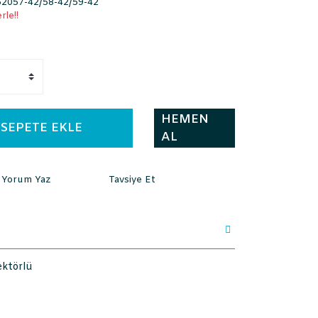
057-42/58-42/59-42
rle!!
HEMEN
SEPETE EKLE
AL
Yorum Yaz
Tavsiye Et
ektörlü