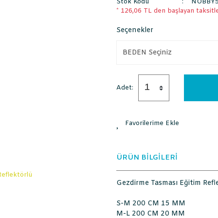
Stok Kodu
NOBBY52
* 126,06 TL den başlayan taksitle
Seçenekler
Adet:
ÜRÜN BİLGİLERİ
Gezdirme Tasması Eğitim Refl
S-M 200 CM 15 MM
M-L 200 CM 20 MM