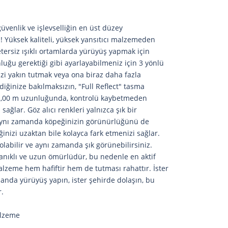
güvenlik ve işlevselliğin en üst düzey
Yüksek kaliteli, yüksek yansıtıcı malzemeden
tersiz ışıklı ortamlarda yürüyüş yapmak için
ğu gerektiği gibi ayarlayabilmeniz için 3 yönlü
izi yakın tutmak veya ona biraz daha fazla
iğinize bakılmaksızın, "Full Reflect" tasma
. 2,00 m uzunluğunda, kontrolü kaybetmeden
sağlar. Göz alıcı renkleri yalnızca şık bir
ynı zamanda köpeğinizin görünürlüğünü de
ğinizi uzaktan bile kolayca fark etmenizi sağlar.
olabilir ve aynı zamanda şık görünebilirsiniz.
yanıklı ve uzun ömürlüdür, bu nedenle en aktif
alzeme hem hafiftir hem de tutması rahattır. İster
manda yürüyüş yapın, ister şehirde dolaşın, bu
r.
alzeme