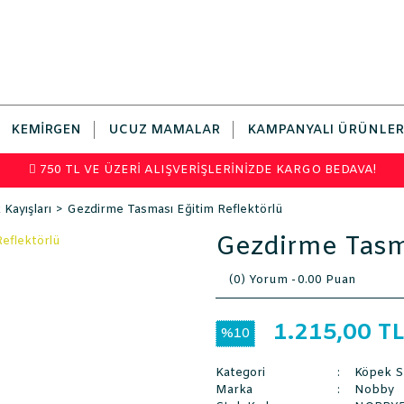
KEMIRGEN
UCUZ MAMALAR
KAMPANYALI ÜRÜNLER
750 TL VE ÜZERİ ALIŞVERİŞLERİNİZDE KARGO BEDAVA!
Kayışları
Gezdirme Tasması Eğitim Reflektörlü
Gezdirme Tasma
(0) Yorum -
0.00 Puan
1.215,00 T
%10
Kategori
Köpek Se
Marka
Nobby