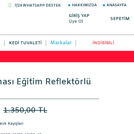
HAKKIMIZDA
ANASAYFA
7/24 WHATSAPP DESTEK
GİRİŞ YAP
SEPETİM
Üye Ol
Markalar
KEDI TUVALETI
İNDİRİMLİ
sı Eğitim Reflektörlü
L
1.350,00 TL
vk Kayışları