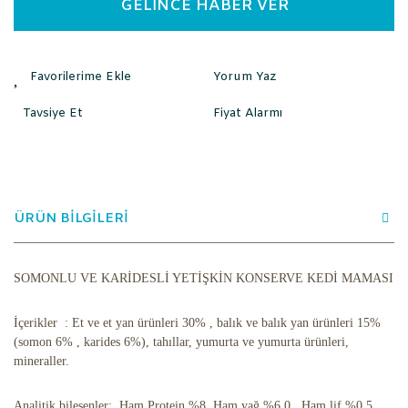
GELİNCE HABER VER
Yorum Yaz
Tavsiye Et
Fiyat Alarmı
ÜRÜN BİLGİLERİ
SOMONLU VE KARİDESLİ YETİŞKİN KONSERVE KEDİ MAMASI
İçerikler : Et ve et yan ürünleri 30% , balık ve balık yan ürünleri 15%
(somon 6% , karides 6%), tahıllar, yumurta ve yumurta ürünleri,
mineraller.
Analitik bileşenler: Ham Protein %8, Ham yağ %6,0 , Ham lif %0,5,