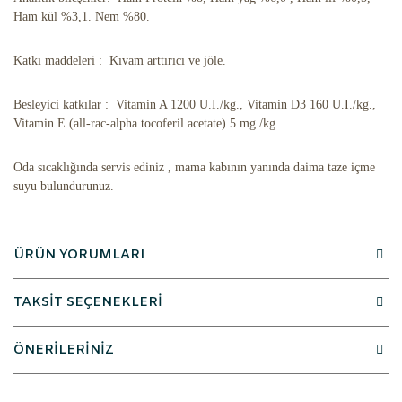
Ham kül %3,1. Nem %80.
Katkı maddeleri : Kıvam arttırıcı ve jöle.
Besleyici katkılar : Vitamin A 1200 U.I./kg., Vitamin D3 160 U.I./kg.,
Vitamin E (all-rac-alpha tocoferil acetate) 5 mg./kg.
Oda sıcaklığında servis ediniz , mama kabının yanında daima taze içme
suyu bulundurunuz.
ÜRÜN YORUMLARI
TAKSİT SEÇENEKLERİ
ÖNERİLERİNİZ