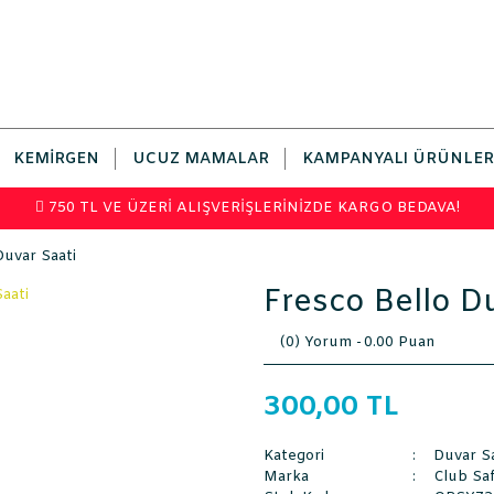
KEMIRGEN
UCUZ MAMALAR
KAMPANYALI ÜRÜNLER
750 TL VE ÜZERİ ALIŞVERİŞLERİNİZDE KARGO BEDAVA!
Duvar Saati
Fresco Bello D
(0) Yorum -
0.00 Puan
300,00 TL
Kategori
Duvar Sa
Marka
Club Saf