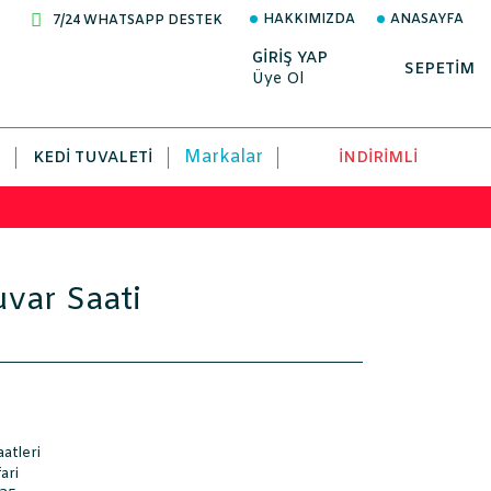
HAKKIMIZDA
ANASAYFA
7/24 WHATSAPP DESTEK
GİRİŞ YAP
SEPETİM
Üye Ol
Markalar
KEDI TUVALETI
İNDİRİMLİ
uvar Saati
atleri
ari