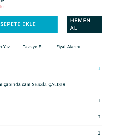
35
e!!
HEMEN
SEPETE EKLE
AL
m Yaz
Tavsiye Et
Fiyat Alarmı
Cm çapında cam SESSİZ ÇALIŞIR