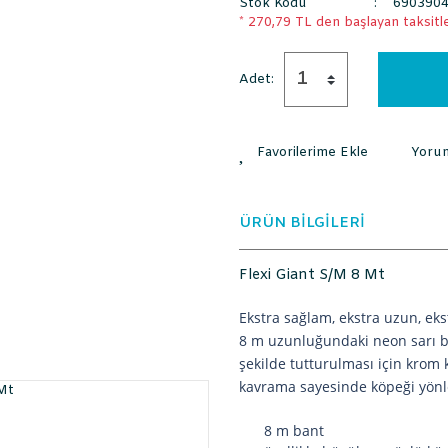
Stok Kodu
690390
* 270,79 TL den başlayan taksitle
Adet:
Yoru
ÜRÜN BİLGİLERİ
Flexi Giant S/M 8 Mt
Ekstra sağlam, ekstra uzun, eks
8 m uzunluğundaki neon sarı ba
şekilde tutturulması için krom
kavrama sayesinde köpeği yönle
8 m bant