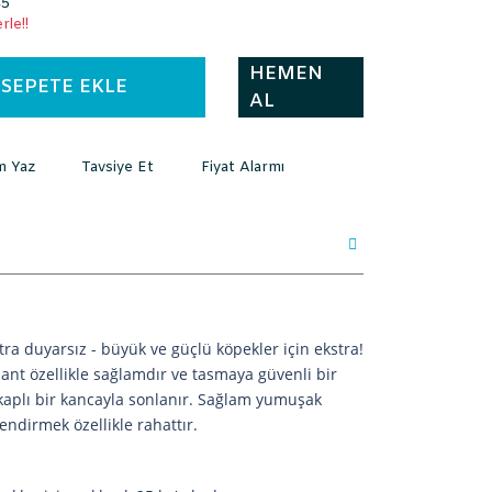
45
rle!!
HEMEN
SEPETE EKLE
AL
m Yaz
Tavsiye Et
Fiyat Alarmı
tra duyarsız - büyük ve güçlü köpekler için ekstra!
nt özellikle sağlamdır ve tasmaya güvenli bir
 kaplı bir kancayla sonlanır. Sağlam yumuşak
ndirmek özellikle rahattır.