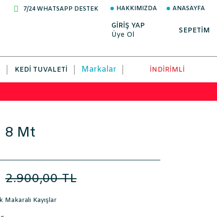
HAKKIMIZDA
ANASAYFA
7/24 WHATSAPP DESTEK
GİRİŞ YAP
SEPETİM
Üye Ol
Markalar
KEDI TUVALETI
İNDİRİMLİ
M 8 Mt
L
2.900,00 TL
 Makaralı Kayışlar