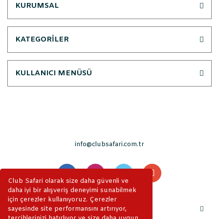
KURUMSAL
KATEGORİLER
KULLANICI MENÜSÜ
info@clubsafari.com.tr
Club Safari olarak size daha güvenli ve
daha iyi bir alışveriş deneyimi sunabilmek
için çerezler kullanıyoruz. Çerezler
sayesinde site performansını artırıyor,
tercihlerinizi hatırlıyor ve size daha uygun