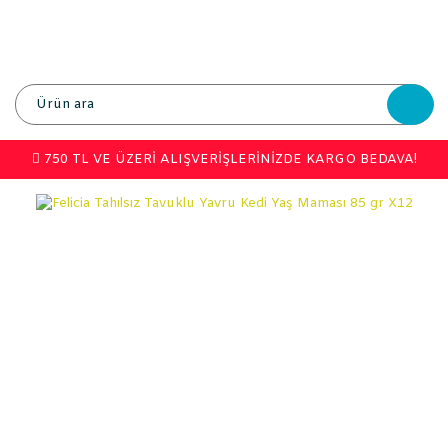
750 TL VE ÜZERİ ALIŞVERİŞLERİNİZDE KARGO BEDAVA!