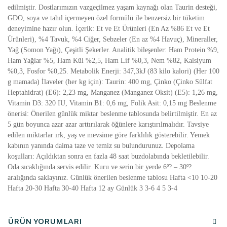
edilmiştir. Dostlarımızın vazgeçilmez yaşam kaynağı olan Taurin desteği,
GDO, soya ve tahıl içermeyen özel formülü ile benzersiz bir tüketim
deneyimine hazır olun. İçerik: Et ve Et Ürünleri (En Az %86 Et ve Et
Ürünleri), %4 Tavuk, %4 Ciğer, Sebzeler (En az %4 Havuç), Mineraller,
Yağ (Somon Yağı), Çeşitli Şekerler. Analitik bileşenler: Ham Protein %9,
Ham Yağlar %5, Ham Kül %2,5, Ham Lif %0,3, Nem %82, Kalsiyum
%0,3, Fosfor %0,25. Metabolik Enerji: 347,3kJ (83 kilo kalori) (Her 100
g mamada) İlaveler (her kg için): Taurin: 400 mg, Çinko (Çinko Sülfat
Heptahidrat) (E6): 2,23 mg, Manganez (Manganez Oksit) (E5): 1,26 mg,
Vitamin D3: 320 IU, Vitamin B1: 0,6 mg, Folik Asit: 0,15 mg Beslenme
önerisi: Önerilen günlük miktar beslenme tablosunda belirtilmiştir. En az
5 gün boyunca azar azar arttırılarak öğünlere karıştırılmalıdır. Tavsiye
edilen miktarlar ırk, yaş ve mevsime göre farklılık gösterebilir. Yemek
kabının yanında daima taze ve temiz su bulundurunuz. Depolama
koşulları: Açıldıktan sonra en fazla 48 saat buzdolabında bekletilebilir.
Oda sıcaklığında servis edilir. Kuru ve serin bir yerde 6º? – 30º?
aralığında saklayınız. Günlük önerilen beslenme tablosu Hafta <10 10-20
Hafta 20-30 Hafta 30-40 Hafta 12 ay Günlük 3 3-6 4 5 3-4
ÜRÜN YORUMLARI