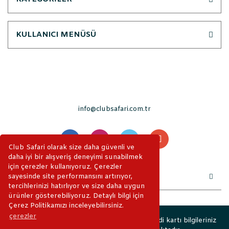
KULLANICI MENÜSÜ
info@clubsafari.com.tr
Club Safari olarak size daha güvenli ve
daha iyi bir alışveriş deneyimi sunabilmek
için çerezler kullanıyoruz. Çerezler
sayesinde site performansını artırıyor,
tercihlerinizi hatırlıyor ve size daha uygun
ürünler gösterebiliyoruz. Detaylı bilgi için
Çerez Politikamızı inceleyebilirsiniz.
çerezler
2019 © ClubSafari. Tüm Hakları Saklıdır. Kredi kartı bilgileriniz