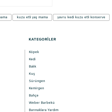
 mama
kuzu etli yaş mama
yavru kedi kuzu etli konserve
KATEGORİLER
Köpek
Kedi
Balık
Kuş
Sürüngen
Kemirgen
Bahçe
Weber Barbekü
Barınaklara Yardım