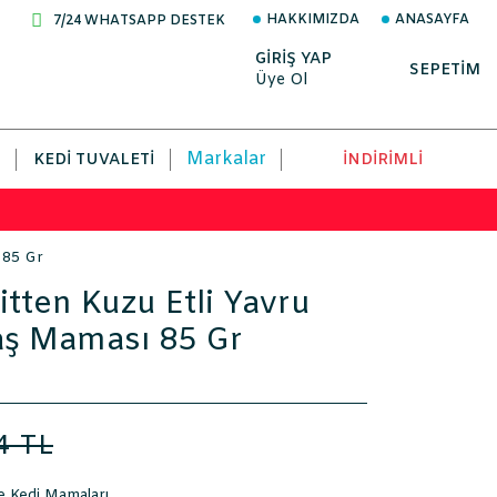
HAKKIMIZDA
ANASAYFA
7/24 WHATSAPP DESTEK
GİRİŞ YAP
SEPETİM
Üye Ol
Markalar
KEDI TUVALETI
İNDİRİMLİ
ı 85 Gr
itten Kuzu Etli Yavru
Yaş Maması 85 Gr
4 TL
e Kedi Mamaları