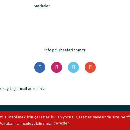
Markalar
info@clubsafari.com.tr
. Tüm Hakları Saklıdır. Kredi kartı bilgileriniz 256bit SSL sertifikası 
mi sunabilmek için çerezler kullanıyoruz. Çerezler sayesinde site perform
litikamızı inceleyebilirsiniz.
çerezler
ile
ideasoft
e-