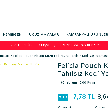
KEMIRGEN
UCUZ MAMALAR
KAMPANYALI ÜRÜNLER
750 TL VE ÜZERİ ALIŞVERİŞLERİNİZDE KARGO BEDAVA!
maları
Felicia Pouch Kitten Kuzu Etli Yavru Tahılsız Kedi Yaş Mamas
Felicia Pouch K
Tahılsız Kedi 
(0) Yorum -
0.00 Puan
7,78 TL
8,6
%10
Kategori
Konserv