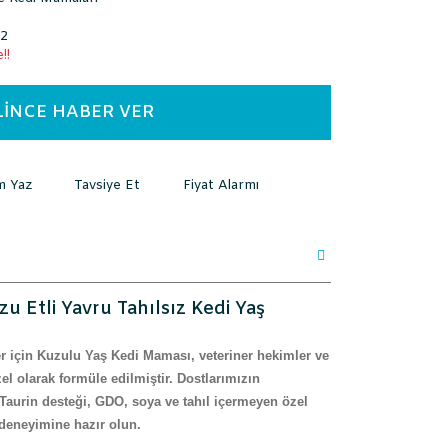
02
!!
LİNCE HABER VER
m Yaz
Tavsiye Et
Fiyat Alarmı
zu Etli Yavru Tahılsız Kedi Yaş
ler için Kuzulu Yaş Kedi Maması, veteriner hekimler ve
l olarak formüle edilmiştir. Dostlarımızın
aurin desteği, GDO, soya ve tahıl içermeyen özel
 deneyimine hazır olun.