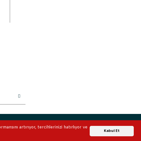
ile korunmaktadır.
ansını artırıyor, tercihlerinizi hatırlıyor ve
Whatsapp Destek
Kabul Et