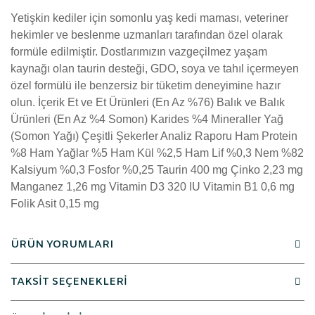
Yetişkin kediler için somonlu yaş kedi maması, veteriner
hekimler ve beslenme uzmanları tarafından özel olarak
formüle edilmiştir. Dostlarımızın vazgeçilmez yaşam
kaynağı olan taurin desteği, GDO, soya ve tahıl içermeyen
özel formülü ile benzersiz bir tüketim deneyimine hazır
olun. İçerik Et ve Et Ürünleri (En Az %76) Balık ve Balık
Ürünleri (En Az %4 Somon) Karides %4 Mineraller Yağ
(Somon Yağı) Çeşitli Şekerler Analiz Raporu Ham Protein
%8 Ham Yağlar %5 Ham Kül %2,5 Ham Lif %0,3 Nem %82
Kalsiyum %0,3 Fosfor %0,25 Taurin 400 mg Çinko 2,23 mg
Manganez 1,26 mg Vitamin D3 320 IU Vitamin B1 0,6 mg
Folik Asit 0,15 mg
ÜRÜN YORUMLARI
TAKSİT SEÇENEKLERİ