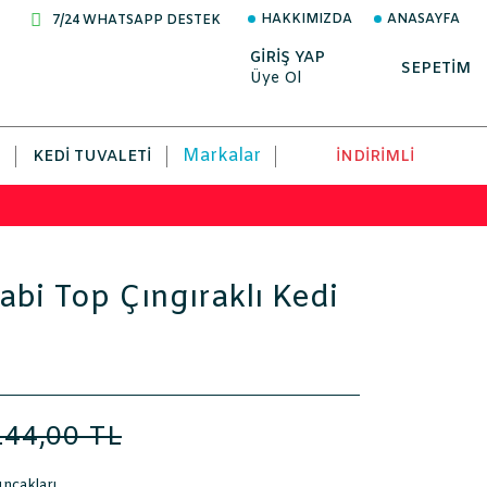
HAKKIMIZDA
ANASAYFA
7/24 WHATSAPP DESTEK
GİRİŞ YAP
SEPETİM
Üye Ol
Markalar
KEDI TUVALETI
İNDİRİMLİ
abi Top Çıngıraklı Kedi
144,00 TL
ncakları