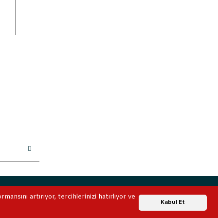
ile korunmaktadır.
ansını artırıyor, tercihlerinizi hatırlıyor ve
Whatsapp Destek
Kabul Et