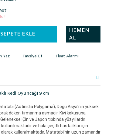
907
e!!
HEMEN
SEPETE EKLE
AL
m Yaz
Tavsiye Et
Fiyat Alarmı
aklı Kedi Oyuncağı 9 cm
tatabi (Actinidia Polygama), Doğu Asya'nın yüksek
 yaprak döken tırmanma asmadır. Kivi kokusuna
Geleneksel Çin ve Japon tıbbında yüzyıllardır
kullanılmaktadır ve hala çeşitli hastalıklar için
ın olarak kullanılmaktadır. Matatabi'nin uzun zamandır