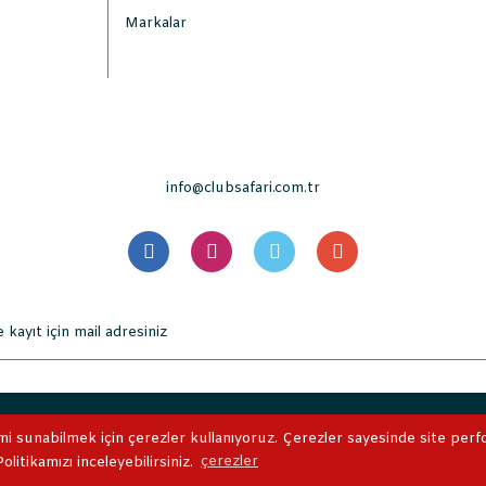
Markalar
info@clubsafari.com.tr
. Tüm Hakları Saklıdır. Kredi kartı bilgileriniz 256bit SSL sertifikası 
mi sunabilmek için çerezler kullanıyoruz. Çerezler sayesinde site perform
litikamızı inceleyebilirsiniz.
çerezler
ile
ideasoft
e-