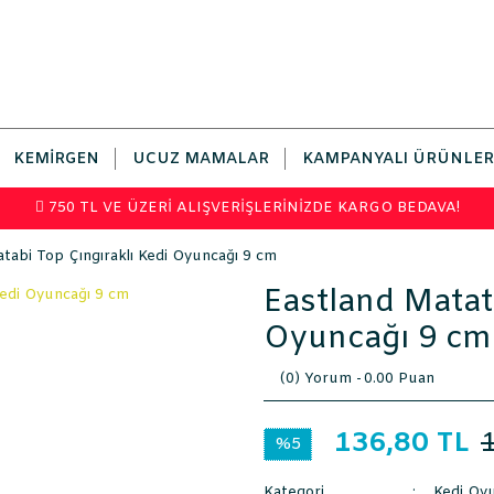
KEMIRGEN
UCUZ MAMALAR
KAMPANYALI ÜRÜNLER
750 TL VE ÜZERİ ALIŞVERİŞLERİNİZDE KARGO BEDAVA!
tabi Top Çıngıraklı Kedi Oyuncağı 9 cm
Eastland Matat
Oyuncağı 9 cm
(0) Yorum -
0.00 Puan
136,80 TL
%5
Kategori
Kedi Oyu