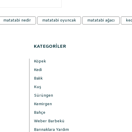
matatabi nedir
matatabi oyuncak
matatabi ağacı
ked
KATEGORİLER
Köpek
Kedi
Balık
Kuş
Sürüngen
Kemirgen
Bahçe
Weber Barbekü
Barınaklara Yardım