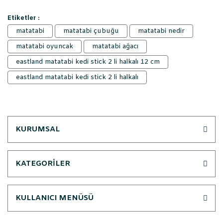
Etiketler :
matatabi
matatabi çubuğu
matatabi nedir
matatabi oyuncak
matatabi ağacı
eastland matatabi kedi stick 2 li halkalı 12 cm
eastland matatabi kedi stick 2 li halkalı
KURUMSAL
KATEGORİLER
KULLANICI MENÜSÜ