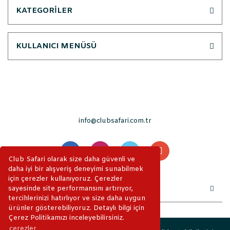
KATEGORİLER
KULLANICI MENÜSÜ
info@clubsafari.com.tr
Club Safari olarak size daha güvenli ve
daha iyi bir alışveriş deneyimi sunabilmek
için çerezler kullanıyoruz. Çerezler
sayesinde site performansını artırıyor,
tercihlerinizi hatırlıyor ve size daha uygun
ürünler gösterebiliyoruz. Detaylı bilgi için
Çerez Politikamızı inceleyebilirsiniz.
çerezler