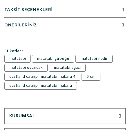
TAKSİT SEÇENEKLERİ
ÖNERİLERİNİZ
Etiketler :
matatabi
matatabi çubuğu
matatabi nedir
matatabi oyuncak
matatabi ağacı
eastland catnipli matatabi makara 4
5 cm
eastland catnipli matatabi makara
KURUMSAL