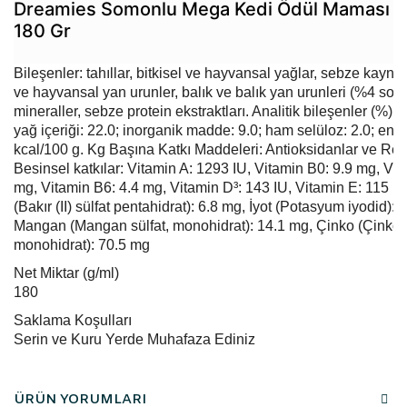
Dreamies Somonlu Mega Kedi Ödül Maması
180 Gr
Bileşenler: tahıllar, bitkisel ve hayvansal yağlar, sebze kaynakl
ve hayvansal yan urunler, balık ve balık yan urunleri (%4 somo
mineraller, sebze protein ekstraktları. Analitik bileşenler (%): p
yağ içeriği: 22.0; inorganik madde: 9.0; ham selüloz: 2.0; ener
kcal/100 g. Kg Başına Katkı Maddeleri: Antioksidanlar ve Renk
Besinsel katkılar: Vitamin A: 1293 IU, Vitamin B0: 9.9 mg, Vit
mg, Vitamin B6: 4.4 mg, Vitamin D³: 143 IU, Vitamin E: 115 m
(Bakır (II) sülfat pentahidrat): 6.8 mg, İyot (Potasyum iyodid): 
Mangan (Mangan sülfat, monohidrat): 14.1 mg, Çinko (Çinko s
monohidrat): 70.5 mg
Net Miktar (g/ml)
180
Saklama Koşulları
Serin ve Kuru Yerde Muhafaza Ediniz
ÜRÜN YORUMLARI