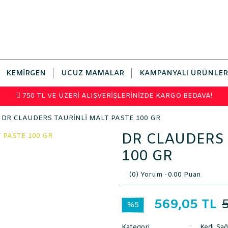
KEMIRGEN
UCUZ MAMALAR
KAMPANYALI ÜRÜNLER
750 TL VE ÜZERİ ALIŞVERİŞLERİNİZDE KARGO BEDAVA!
DR CLAUDERS TAURİNLİ MALT PASTE 100 GR
DR CLAUDERS 
100 GR
(0) Yorum -
0.00 Puan
569,05 TL
%5
Kategori
Kedi Sağ