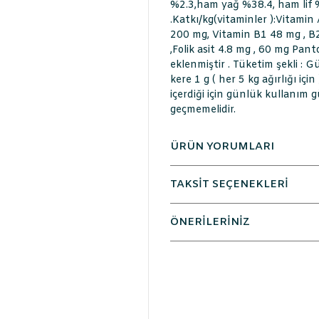
%2.3,ham yağ %38.4, ham lif
.Katkı/kg(vitaminler ):Vitamin
200 mg, Vitamin B1 48 mg , B
,Folik asit 4.8 mg , 60 mg Pan
eklenmiştir . Tüketim şekli : G
kere 1 g ( her 5 kg ağırlığı iç
içerdiği için günlük kullanı
geçmemelidir.
ÜRÜN YORUMLARI
TAKSİT SEÇENEKLERİ
ÖNERİLERİNİZ