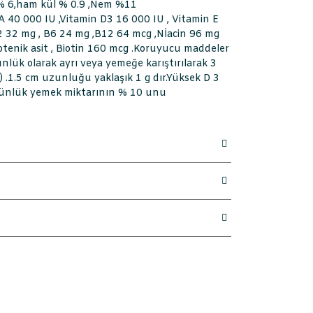
 % 6,ham kül % 0.9 ,Nem %11
 A 40 000 IU ,Vitamin D3 16 000 IU , Vitamin E
2 32 mg , B6 24 mg ,B12 64 mcg ,Nİacin 96 mg
totenik asit , Biotin 160 mcg .Koruyucu maddeler
ünlük olarak ayrı veya yemeğe karıştırılarak 3
in ) .1.5 cm uzunluğu yaklaşık 1 g dır.Yüksek D 3
m günlük yemek miktarının % 10 unu