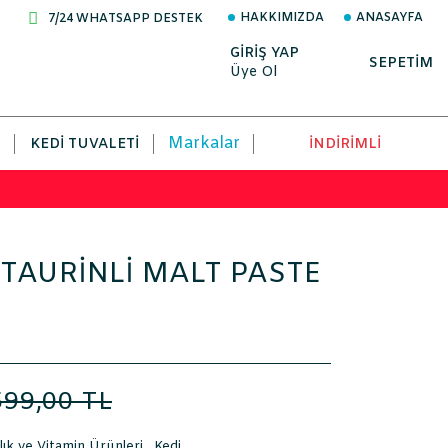
HAKKIMIZDA
ANASAYFA
7/24 WHATSAPP DESTEK
GİRİŞ YAP
SEPETİM
Üye Ol
Markalar
KEDI TUVALETI
İNDİRİMLİ
TAURİNLİ MALT PASTE
599,00 TL
lık ve Vitamin Ürünleri
,
Kedi