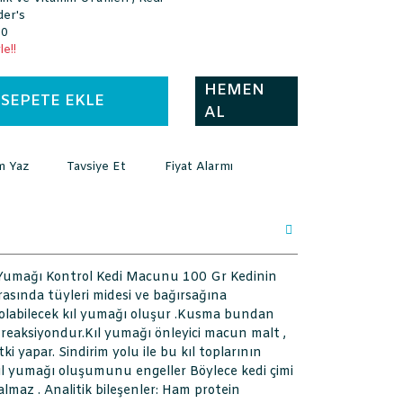
der's
00
e!!
HEMEN
SEPETE EKLE
AL
m Yaz
Tavsiye Et
Fiyat Alarmı
y Yumağı Kontrol Kedi Macunu 100 Gr Kedinin
rasında tüyleri midesi ve bağırsağına
 olabilecek kıl yumağı oluşur .Kusma bundan
 reaksiyondur.Kıl yumağı önleyici macun malt ,
tki yapar. Sindirim yolu ile bu kıl toplarının
kıl yumağı oluşumunu engeller Böylece kedi çimi
lmaz . Analitik bileşenler: Ham protein