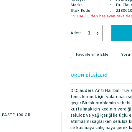
Marka
Dr. Clau
Stok Kodu
218061
* 59,04 TL den başlayan taksitlerl
Adet:
Yoru
ÜRÜN BİLGİLERİ
Dr.Clauders Anti Hairball Tü
temizlenmek için yalanması sı
geçer.Birçok problemin sebebi
kurtulmak için kedinin verdiği
selüloz ve yağ içeriği ile üçlü e
atılmasını sağlarken selüloz 
ile kusmaya çalışmaya gerek ka