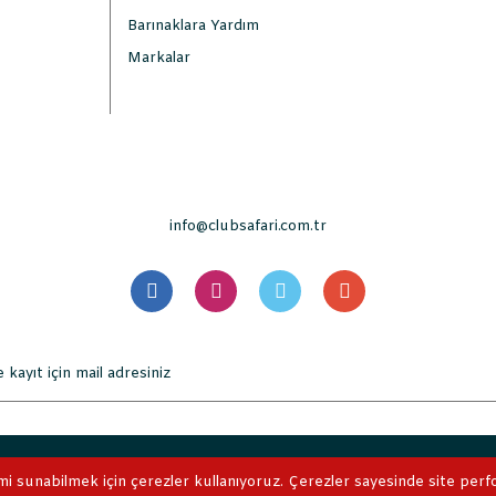
Barınaklara Yardım
Markalar
info@clubsafari.com.tr
. Tüm Hakları Saklıdır. Kredi kartı bilgileriniz 256bit SSL sertifikası 
mi sunabilmek için çerezler kullanıyoruz. Çerezler sayesinde site perform