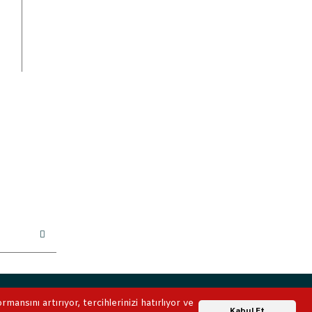
ile korunmaktadır.
ansını artırıyor, tercihlerinizi hatırlıyor ve
Whatsapp Destek
Kabul Et