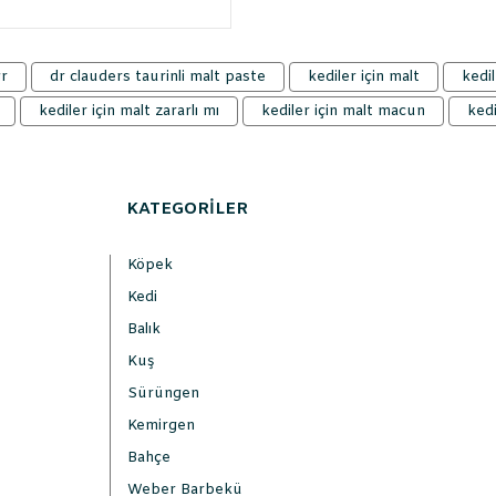
gr
dr clauders taurinli malt paste
kediler için malt
kedil
kediler için malt zararlı mı
kediler için malt macun
kedi
KATEGORİLER
Köpek
Kedi
Balık
Kuş
Sürüngen
Kemirgen
Bahçe
Weber Barbekü