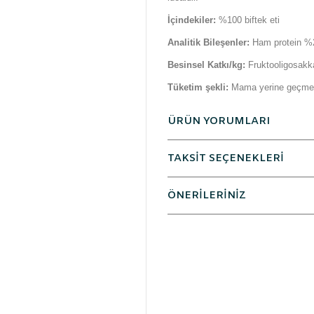
İçindekiler:
%100 biftek eti
Analitik Bileşenler:
Ham protein %2
Besinsel Katkı/kg:
Fruktooligosakk
Tüketim şekli:
Mama yerine geçmez.
ÜRÜN YORUMLARI
TAKSİT SEÇENEKLERİ
ÖNERİLERİNİZ