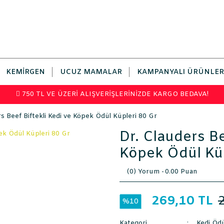
KEMIRGEN
UCUZ MAMALAR
KAMPANYALI ÜRÜNLER
750 TL VE ÜZERİ ALIŞVERİŞLERİNİZDE KARGO BEDAVA!
rs Beef Biftekli Kedi ve Köpek Ödül Küpleri 80 Gr
Dr. Clauders Be
Köpek Ödül Küp
(0) Yorum -
0.00 Puan
269,10 TL
%10
Kategori
Kedi Öd