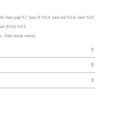
9, ham yağ %7, ham lif %0.4, ham kül %3.8, nem %23
arit (FOS) %0.5
 Ödül olarak veriniz.