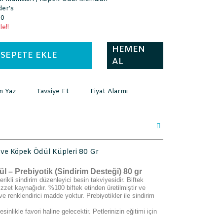
der's
80
e!!
HEMEN
SEPETE EKLE
AL
m Yaz
Tavsiye Et
Fiyat Alarmı
i ve Köpek Ödül Küpleri 80 Gr
l – Prebiyotik (Sindirim Desteği) 80 gr
erikli sindirim düzenleyici besin takviyesidir. Biftek
ezzzet kaynağıdır. %100 biftek etinden üretilmiştir ve
 renklendirici madde yoktur. Prebiyotikler ile sindirim
inlikle favori haline gelecektir. Petlerinizin eğitimi için