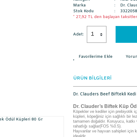
Marka
Dr. Clau
Stok Kodu
332205
* 27,92 TL den başlayan taksitlerl
Adet:
Yoru
ÜRÜN BİLGİLERİ
Dr. Clauders Beef Biftekli Ked
Dr. Clauder’s Biftek Küp Ödü
Köpekler ve kediler için prebiyotik iç
küpleri, köpeğiniz için sağlıklı bir l
tamamen doğaldır. Koruyucu, katkı ve
rahatlığı sağlar(FOS %0.5).
Hayvanlar ve hayvan sahipleri için kes
idealdir.