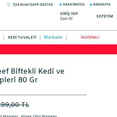
HAKKIMIZDA
ANASAYFA
7/24 WHATSAPP DESTEK
GİRİŞ YAP
SEPETİM
Üye Ol
Markalar
KEDI TUVALETI
İNDİRİMLİ
ef Biftekli Kedi ve
leri 80 Gr
299,00 TL
ül Mamaları
,
Köpek Ödül Mamaları