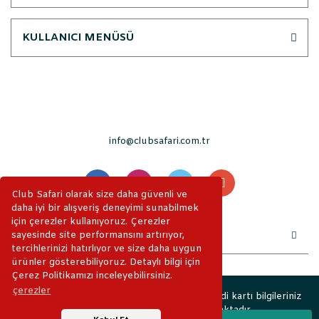
KULLANICI MENÜSÜ
info@clubsafari.com.tr
Club Safari olarak size daha güvenli ve
daha iyi bir alışveriş deneyimi sunabilmek
için çerezler kullanıyoruz. Çerezler
sayesinde site performansını artırıyor,
tercihlerinizi hatırlıyor ve size daha uygun
ürünler gösterebiliyoruz. Detaylı bilgi için
Çerez Politikamızı inceleyebilirsiniz.
çerezler
2019 © ClubSafari. Tüm Hakları Saklıdır. Kredi kartı bilgileriniz
256bit SSL sertifikası ile korunmaktadır.