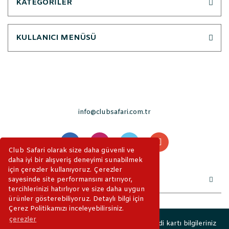
KATEGORİLER
KULLANICI MENÜSÜ
info@clubsafari.com.tr
Club Safari olarak size daha güvenli ve
daha iyi bir alışveriş deneyimi sunabilmek
için çerezler kullanıyoruz. Çerezler
sayesinde site performansını artırıyor,
tercihlerinizi hatırlıyor ve size daha uygun
ürünler gösterebiliyoruz. Detaylı bilgi için
Çerez Politikamızı inceleyebilirsiniz.
çerezler
2019 © ClubSafari. Tüm Hakları Saklıdır. Kredi kartı bilgileriniz