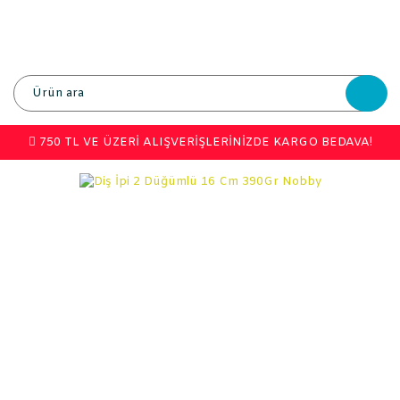
750 TL VE ÜZERİ ALIŞVERİŞLERİNİZDE KARGO BEDAVA!