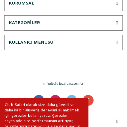
KURUMSAL
KATEGORİLER
KULLANICI MENÜSÜ
info@clubsafari.com.tr
Club Safari olarak size daha güvenli ve
daha iyi bir alışveriş deneyimi sunabilmek
için çerezler kullanıyoruz. Çerezler
sayesinde site performansını artırıyor,
tercihlerinizi hatırlıyor ve size daha uygun