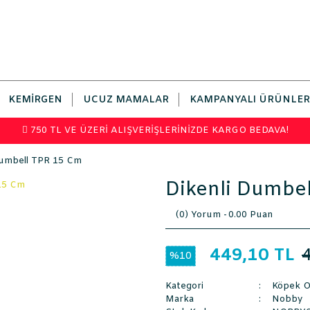
KEMIRGEN
UCUZ MAMALAR
KAMPANYALI ÜRÜNLER
750 TL VE ÜZERİ ALIŞVERİŞLERİNİZDE KARGO BEDAVA!
Dumbell TPR 15 Cm
Dikenli Dumbe
(0) Yorum -
0.00 Puan
449,10 TL
%10
Kategori
Köpek O
Marka
Nobby