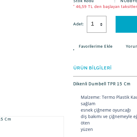
Stok Kodu
NOBBY6
* 46,59 TL den başlayan taksitlerl
Adet:
Yoru
ÜRÜN BİLGİLERİ
Dikenli Dumbell TPR 15 Cm
Malzeme: Termo Plastik Ka
sağlam
esnek çiğneme oyuncağı
diş bakımı ve çiğnemeyle e
öten
yüzen