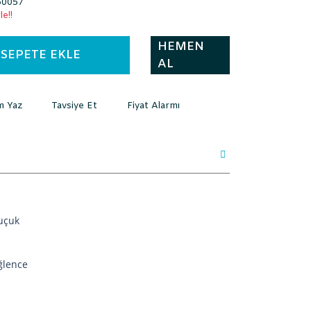
0057
e!!
HEMEN
SEPETE EKLE
AL
m Yaz
Tavsiye Et
Fiyat Alarmı
uçuk
ğlence