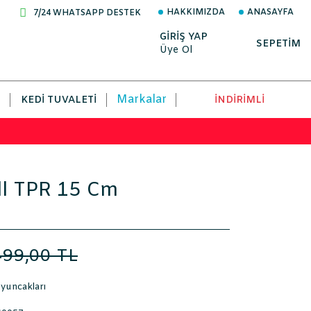
HAKKIMIZDA
ANASAYFA
7/24 WHATSAPP DESTEK
GİRİŞ YAP
SEPETİM
Üye Ol
Markalar
KEDI TUVALETI
İNDİRİMLİ
ll TPR 15 Cm
499,00 TL
yuncakları