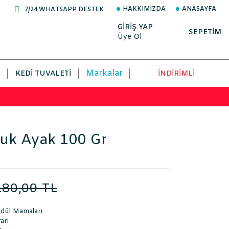
HAKKIMIZDA
ANASAYFA
7/24 WHATSAPP DESTEK
GİRİŞ YAP
SEPETİM
Üye Ol
Markalar
KEDI TUVALETI
İNDİRİMLİ
vuk Ayak 100 Gr
180,00 TL
dül Mamaları
ari