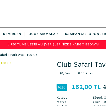
KEMIRGEN
UCUZ MAMALAR
KAMPANYALI ÜRÜNLER
750 TL VE ÜZERİ ALIŞVERİŞLERİNİZDE KARGO BEDAVA!
afari Tavuk Ayak 100 Gr
Club Safari Ta
(0) Yorum -
0.00 Puan
162,00 TL
%10
Kategori
Köpek Ö
Marka
Club Saf