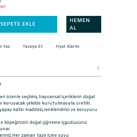
0
e!!
HEMEN
SEPETE EKLE
AL
m Yaz
Tavsiye Et
Fiyat Alarmı
r
ri özenle seçilmiş hayvansal içeriklerin doğal
ni koruyacak şekilde kurutulmasıyla üretilir.
 yapay katkı maddesi,renklendirici ve koruyucu
nde köpeğinizin doğal çiğneme içgüdüsünü
sunar.
veriniz.Her zaman taze içme suyu