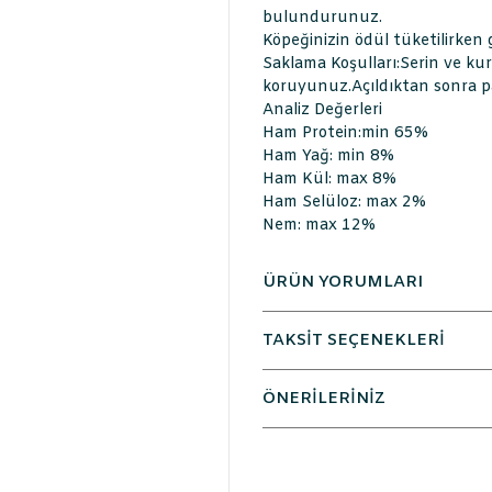
bulundurunuz.
Köpeğinizin ödül tüketilirken 
Saklama Koşulları:Serin ve ku
koruyunuz.Açıldıktan sonra p
Analiz Değerleri
Ham Protein:min 65%
Ham Yağ: min 8%
Ham Kül: max 8%
Ham Selüloz: max 2%
Nem: max 12%
ÜRÜN YORUMLARI
TAKSİT SEÇENEKLERİ
ÖNERİLERİNİZ