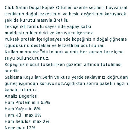
Club Safari Doğal Köpek Ödülleri özenle seçilmiş hayvansal
içeriklerin doğal lezzetlerini ve besin değerlerini koruyacak
şekilde kurutulmasıyla üretilir.
Tek içerikli formülü sayesinde yapay katkı
maddesi,renklendirici ve koruyucu içermez.
Yüksek protein içeriği sayesinde köpeğinizin doğal çiğneme
içgüdüsünü destekler ve lezzetli bir ödül sunar.
Kullanım önerisi:Ödül olarak veriniz.Her zaman taze içme
suyu bulundurunuz.
Köpeğinizin ödül tüketilirken gözetim altında tutulması
önerilir.
Saklama Koşulları:Serin ve kuru yerde saklayınız ,doğrudan
güneş ışığından koruyunuz.Açıldıktan sonra paketin ağzını
kapalı tutunuz.
Analiz Değerleri
Ham Protein:min 65%
Ham Yağ: min 8%
Ham Kül: max 8%
Ham Selüloz: max 2%
Nem: max 12%