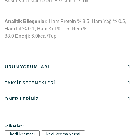
Besin Katkı Maddeleri: E Vitamini 310İU.
Analitik Bileşenler:
Ham Protein % 8.5, Ham Yağ % 0.5,
Ham Lif % 0.1, Ham Kül % 1.5, Nem %
88.0
Enerji:
6.0kcal/Tüp
ÜRÜN YORUMLARI
TAKSİT SEÇENEKLERİ
ÖNERİLERİNİZ
Etiketler :
kedi kreması
kedi krema yermi