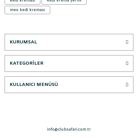
kedi kreması
kedi krema yermi
meo kedi kreması
KURUMSAL
KATEGORİLER
KULLANICI MENÜSÜ
info@clubsafari.com.tr