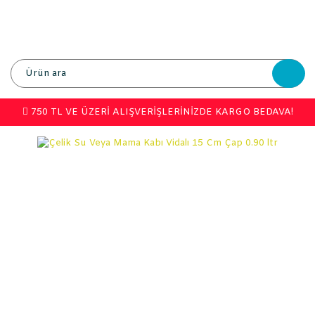
750 TL VE ÜZERİ ALIŞVERİŞLERİNİZDE KARGO BEDAVA!