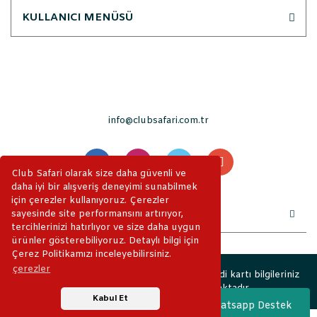
KULLANICI MENÜSÜ
info@clubsafari.com.tr
Club Safari olarak size daha güvenli ve
daha iyi bir alışveriş deneyimi sunabilmek
için çerezler kullanıyoruz. Çerezler
sayesinde site performansını artırıyor,
tercihlerinizi hatırlıyor ve size daha uygun
ürünler gösterebiliyoruz. Detaylı bilgi için
Çerez Politikamızı inceleyebilirsiniz.
çerezler
2019 © ClubSafari. Tüm Hakları Saklıdır. Kredi kartı bilgileriniz
256bit SSL sertifikası ile korunmaktadır.
Kabul Et
Whatsapp Destek