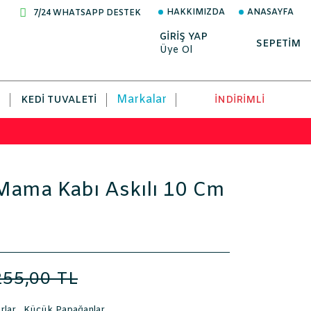
HAKKIMIZDA
ANASAYFA
7/24 WHATSAPP DESTEK
GİRİŞ YAP
SEPETİM
Üye Ol
Markalar
KEDI TUVALETI
İNDİRİMLİ
Mama Kabı Askılı 10 Cm
255,00 TL
rlar
,
Küçük Papağanlar