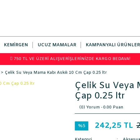
KEMIRGEN
UCUZ MAMALAR
KAMPANYALI ÜRÜNLER
750 TL VE ÜZERİ ALIŞVERİŞLERİNİZDE KARGO BEDAVA!
Çelik Su Veya Mama Kabı Askılı 10 Cm Çap 0.25 ltr
Çelik Su Veya 
Çap 0.25 ltr
(0) Yorum -
0.00 Puan
242,25 TL
%5
Kategori
Aksesua