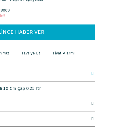
8009
e!!
LİNCE HABER VER
m Yaz
Tavsiye Et
Fiyat Alarmı
ı 10 Cm Çap 0.25 ltr