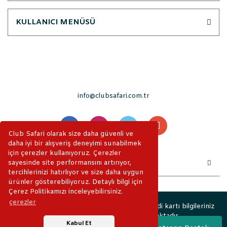
KULLANICI MENÜSÜ
info@clubsafari.com.tr
Club Safari olarak size daha güvenli ve
daha iyi bir alışveriş deneyimi sunabilmek
için çerezler kullanıyoruz. Çerezler
sayesinde site performansını artırıyor,
tercihlerinizi hatırlıyor ve size daha uygun
ürünler gösterebiliyoruz. Detaylı bilgi için
Çerez Politikamızı inceleyebilirsiniz.
çerezler
2019 © ClubSafari. Tüm Hakları Saklıdır. Kredi kartı bilgileriniz
256bit SSL sertifikası ile korunmaktadır.
Kabul Et