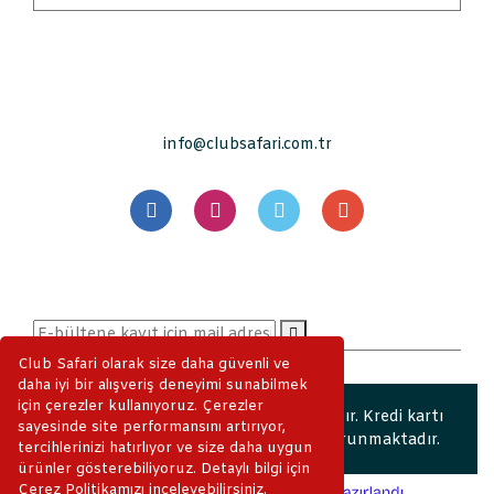
info@clubsafari.com.tr
Club Safari olarak size daha güvenli ve
daha iyi bir alışveriş deneyimi sunabilmek
için çerezler kullanıyoruz. Çerezler
2019 © ClubSafari. Tüm Hakları Saklıdır. Kredi kartı
sayesinde site performansını artırıyor,
bilgileriniz 256bit SSL sertifikası ile korunmaktadır.
tercihlerinizi hatırlıyor ve size daha uygun
ürünler gösterebiliyoruz. Detaylı bilgi için
Çerez Politikamızı inceleyebilirsiniz.
ile
ideasoft
e-