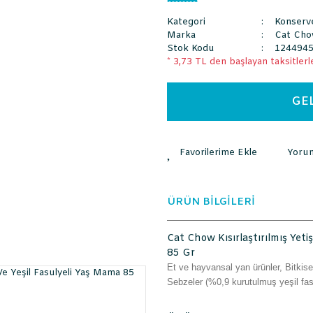
Kategori
Konserv
Marka
Cat Ch
Stok Kodu
124494
* 3,73 TL den başlayan taksitlerle
GE
Yoru
ÜRÜN BİLGİLERİ
Cat Chow Kısırlaştırılmış Yeti
85 Gr
Et ve hayvansal yan ürünler, Bitkisel
Sebzeler (%0,9 kurutulmuş yeşil fas