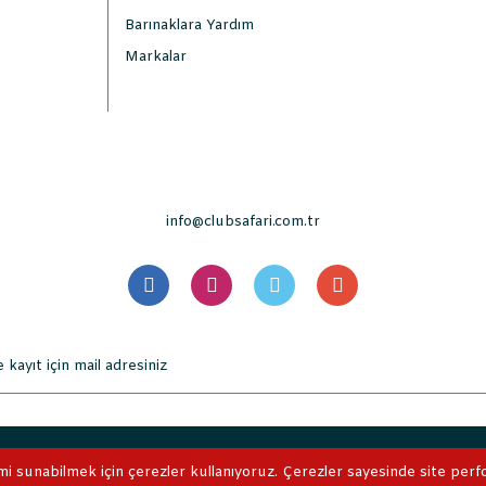
Barınaklara Yardım
Markalar
info@clubsafari.com.tr
. Tüm Hakları Saklıdır. Kredi kartı bilgileriniz 256bit SSL sertifikası 
mi sunabilmek için çerezler kullanıyoruz. Çerezler sayesinde site perform