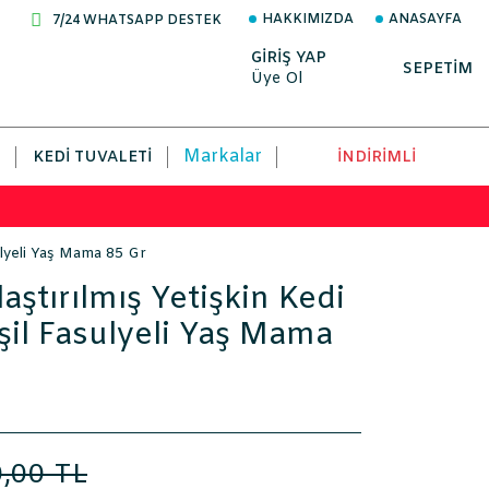
HAKKIMIZDA
ANASAYFA
7/24 WHATSAPP DESTEK
GİRİŞ YAP
SEPETİM
Üye Ol
Markalar
KEDI TUVALETI
İNDİRİMLİ
sulyeli Yaş Mama 85 Gr
aştırılmış Yetişkin Kedi
şil Fasulyeli Yaş Mama
,00 TL