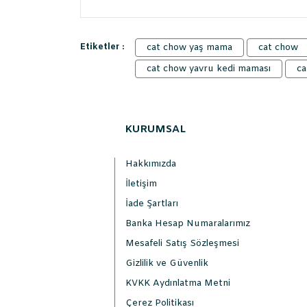
Etiketler :
cat chow yaş mama
cat chow
cat chow yavru kedi maması
ca
KURUMSAL
Hakkımızda
İletişim
İade Şartları
Banka Hesap Numaralarımız
Mesafeli Satış Sözleşmesi
Gizlilik ve Güvenlik
KVKK Aydınlatma Metni
Çerez Politikası