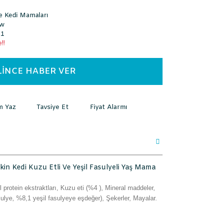
e Kedi Mamaları
ow
51
!!
LİNCE HABER VER
m Yaz
Tavsiye Et
Fiyat Alarmı
şkin Kedi Kuzu Etli Ve Yeşil Fasulyeli Yaş Mama
 protein ekstraktları, Kuzu eti (%4 ), Mineral maddeler,
ulye, %8,1 yeşil fasulyeye eşdeğer), Şekerler, Mayalar.