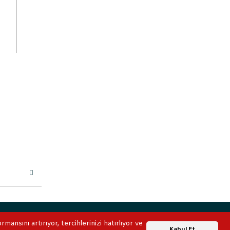
ile korunmaktadır.
ansını artırıyor, tercihlerinizi hatırlıyor ve
Whatsapp Destek
Kabul Et