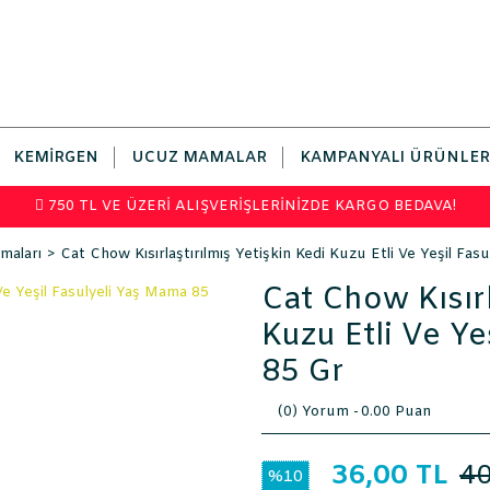
KEMIRGEN
UCUZ MAMALAR
KAMPANYALI ÜRÜNLER
750 TL VE ÜZERİ ALIŞVERİŞLERİNİZDE KARGO BEDAVA!
maları
Cat Chow Kısırlaştırılmış Yetişkin Kedi Kuzu Etli Ve Yeşil Fa
Cat Chow Kısırl
Kuzu Etli Ve Ye
85 Gr
(0) Yorum -
0.00 Puan
36,00 TL
40
%10