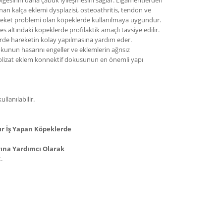
lgesinin daha çabuk iyileşmesini sağlar. Ligamentlerden
an kalça eklemi dysplazisi, osteoathritis, tendon ve
eket problemi olan köpeklerde kullanılmaya uygundur.
es altındaki köpeklerde profilaktik amaçlı tavsiye edilir.
rde hareketin kolay yapılmasına yardım eder.
kunun hasarını engeller ve eklemlerin ağrısız
rolizat eklem konnektif dokusunun en önemli yapı
ullanılabilir.
ır İş Yapan Köpeklerde
rına Yardımcı Olarak
.