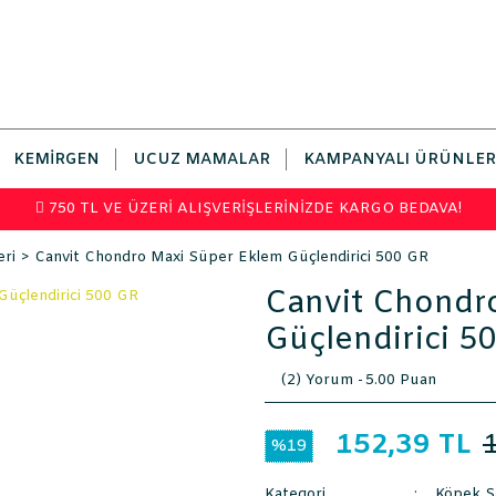
KEMIRGEN
UCUZ MAMALAR
KAMPANYALI ÜRÜNLER
750 TL VE ÜZERİ ALIŞVERİŞLERİNİZDE KARGO BEDAVA!
eri
Canvit Chondro Maxi Süper Eklem Güçlendirici 500 GR
Canvit Chondr
Güçlendirici 5
(2) Yorum -
5.00 Puan
152,39 TL
%19
Kategori
Köpek Sa