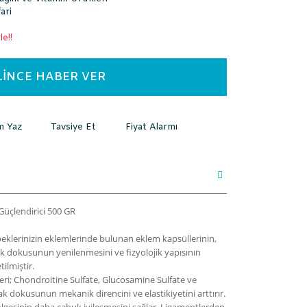
ari
e!!
LİNCE HABER VER
m Yaz
Tavsiye Et
Fiyat Alarmı
üçlendirici 500 GR
eklerinizin eklemlerinde bulunan eklem kapsüllerinin,
ak dokusunun yenilenmesini ve fizyolojik yapısının
ilmiştir.
eri; Chondroitine Sulfate, Glucosamine Sulfate ve
dak dokusunun mekanik direncini ve elastikiyetini arttırır.