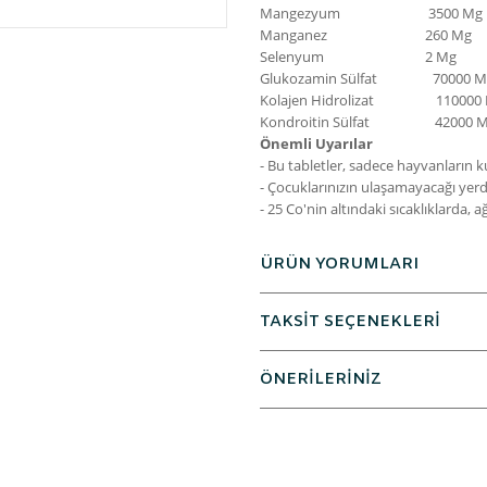
Mangezyum 3500 Mg
Manganez 260 Mg
Selenyum 2 Mg
Glukozamin Sülfat 70000 M
Kolajen Hidrolizat 110000
Kondroitin Sülfat 42000
Önemli Uyarılar
- Bu tabletler, sadece hayvanların kul
- Çocuklarınızın ulaşamayacağı ye
- 25 Co'nin altındaki sıcaklıklarda, 
ÜRÜN YORUMLARI
TAKSİT SEÇENEKLERİ
ÖNERİLERİNİZ