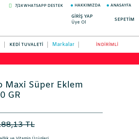
HAKKIMIZDA
ANASAYFA
7/24 WHATSAPP DESTEK
GİRİŞ YAP
SEPETİM
Üye Ol
Markalar
KEDI TUVALETI
İNDİRİMLİ
o Maxi Süper Eklem
00 GR
188,13 TL
ğlık ve Vitamin Ürünleri