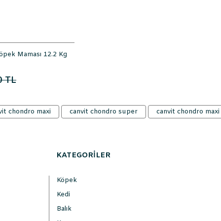
 Köpek Maması 12.2 Kg
0 TL
vit chondro maxi
canvit chondro super
canvit chondro maxi
KATEGORİLER
Köpek
Kedi
Balık