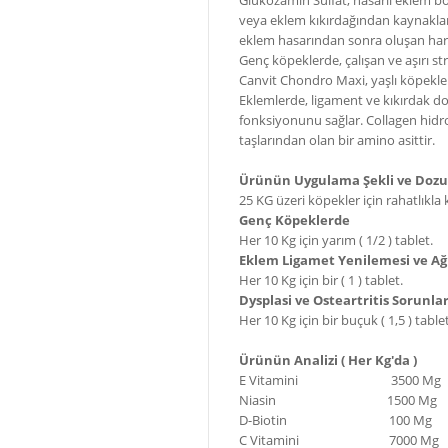
Glukozamin Sülfat, hasarlı eklem bö
veya eklem kıkırdağından kaynaklan
eklem hasarından sonra oluşan har
Genç köpeklerde, çalışan ve aşırı str
Canvit Chondro Maxi, yaşlı köpekle
Eklemlerde, ligament ve kıkırdak do
fonksiyonunu sağlar. Collagen hid
taşlarından olan bir amino asittir.
Ürünün Uygulama Şekli ve Dozu
25 KG üzeri köpekler için rahatlıkla k
Genç Köpeklerde
Her 10 Kg için yarım ( 1/2 ) tablet.
Eklem Ligamet Yenilemesi ve Ağ
Her 10 Kg için bir ( 1 ) tablet.
Dysplasi ve Osteartritis Sorunla
Her 10 Kg için bir buçuk ( 1,5 ) tablet
Ürünün Analizi ( Her Kg'da )
E Vitamini 3500 Mg
Niasin 1500 Mg
D-Biotin 100 Mg
C Vitamini 7000 Mg