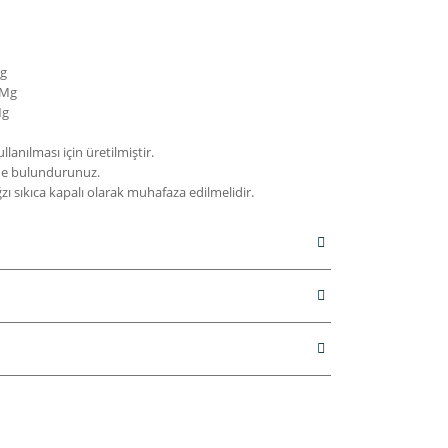
g
 Mg
 Mg
lanılması için üretilmiştir.
rde bulundurunuz.
ağzı sıkıca kapalı olarak muhafaza edilmelidir.