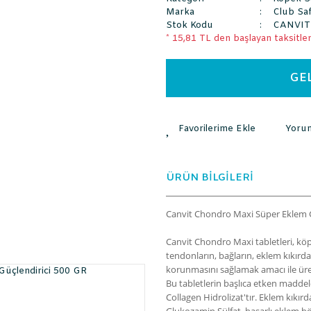
Marka
Club Saf
Stok Kodu
CANVIT
* 15,81 TL den başlayan taksitlerl
GE
Yoru
ÜRÜN BİLGİLERİ
Canvit Chondro Maxi Süper Eklem G
Canvit Chondro Maxi tabletleri, köp
tendonların, bağların, eklem kıkırd
korunmasını sağlamak amacı ile üret
Bu tabletlerin başlıca etken maddel
Collagen Hidrolizat'tır. Eklem kıkır