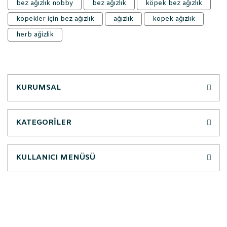
bez ağızlık nobby
bez ağızlık
köpek bez ağızlık
köpekler için bez ağızlık
ağızlık
köpek ağızlık
herb ağizlik
KURUMSAL
KATEGORİLER
KULLANICI MENÜSÜ