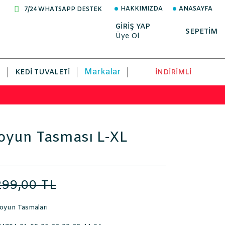
HAKKIMIZDA
ANASAYFA
7/24 WHATSAPP DESTEK
GİRİŞ YAP
SEPETİM
Üye Ol
Markalar
KEDI TUVALETI
İNDİRİMLİ
Boyun Tasması L-XL
299,00 TL
oyun Tasmaları