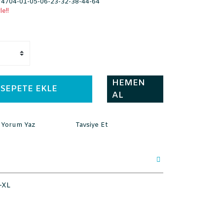
704-01-05-06-23-32-38-44-64
e!!
HEMEN
SEPETE EKLE
AL
Yorum Yaz
Tavsiye Et
-XL