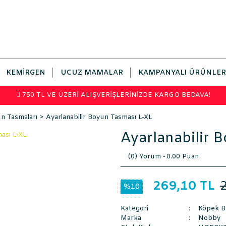
KEMIRGEN
UCUZ MAMALAR
KAMPANYALI ÜRÜNLER
750 TL VE ÜZERİ ALIŞVERİŞLERİNİZDE KARGO BEDAVA!
n Tasmaları
Ayarlanabilir Boyun Tasması L-XL
Ayarlanabilir 
(0) Yorum -
0.00 Puan
269,10 TL
%10
Kategori
Köpek B
Marka
Nobby