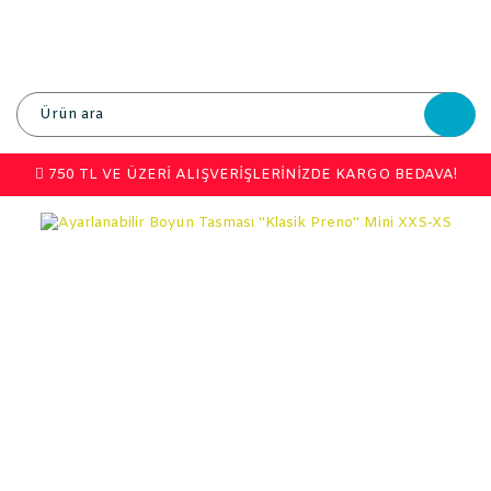
750 TL VE ÜZERİ ALIŞVERİŞLERİNİZDE KARGO BEDAVA!