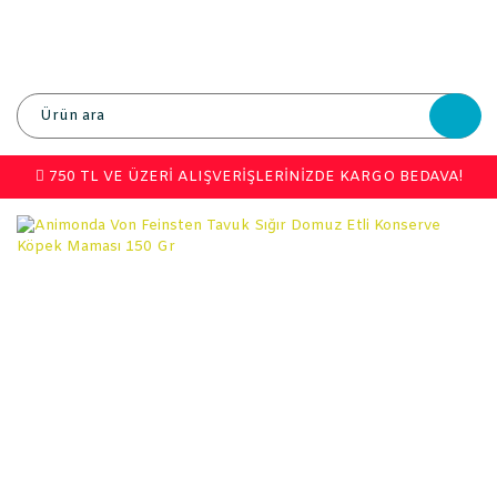
750 TL VE ÜZERİ ALIŞVERİŞLERİNİZDE KARGO BEDAVA!