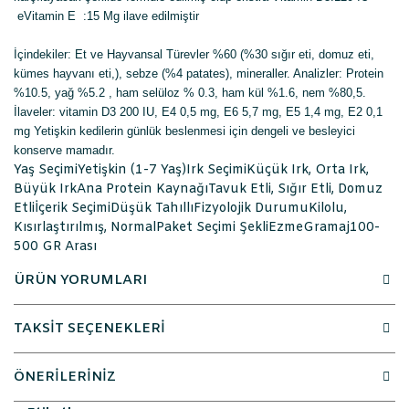
eVitamin E :15 Mg ilave edilmiştir
İçindekiler:
Et ve Hayvansal Türevler %60 (%30 sığır eti, domuz eti,
kümes hayvanı eti,), sebze (%4 patates), mineraller. Analizler: Protein
%10.5, yağ %5.2 , ham selüloz % 0.3, ham kül %1.6, nem %80,5.
İlaveler: vitamin D3 200 IU, E4 0,5 mg, E6 5,7 mg, E5 1,4 mg, E2 0,1
mg Yetişkin kedilerin günlük beslenmesi için dengeli ve besleyici
konserve mamadır.
Yaş SeçimiYetişkin (1-7 Yaş)Irk SeçimiKüçük Irk, Orta Irk,
Büyük IrkAna Protein KaynağıTavuk Etli, Sığır Etli, Domuz
Etliİçerik SeçimiDüşük TahıllıFizyolojik DurumuKilolu,
Kısırlaştırılmış, NormalPaket Seçimi ŞekliEzmeGramaj100-
500 GR Arası
ÜRÜN YORUMLARI
TAKSİT SEÇENEKLERİ
ÖNERİLERİNİZ