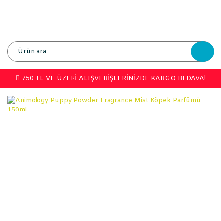
750 TL VE ÜZERİ ALIŞVERİŞLERİNİZDE KARGO BEDAVA!