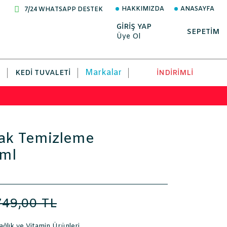
HAKKIMIZDA
ANASAYFA
7/24 WHATSAPP DESTEK
GİRİŞ YAP
SEPETİM
Üye Ol
Markalar
KEDI TUVALETI
İNDİRİMLİ
ak Temizleme
ml
749,00 TL
ğlık ve Vitamin Ürünleri