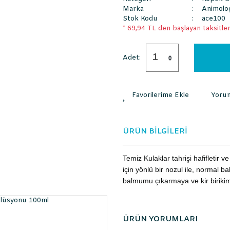
Marka
Animolo
Stok Kodu
ace100
* 69,94 TL den başlayan taksitlerl
Adet:
Yoru
ÜRÜN BİLGİLERİ
Temiz Kulaklar tahrişi hafifletir v
için yönlü bir nozul ile, normal ba
balmumu çıkarmaya ve kir birikimi
ÜRÜN YORUMLARI