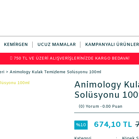
KEMIRGEN
UCUZ MAMALAR
KAMPANYALI ÜRÜNLER
750 TL VE ÜZERİ ALIŞVERİŞLERİNİZDE KARGO BEDAVA!
eri
Animology Kulak Temizleme Solüsyonu 100ml
Animology Kul
Solüsyonu 100
(0) Yorum -
0.00 Puan
674,10 TL
%10
Kategori
Köpek Sa