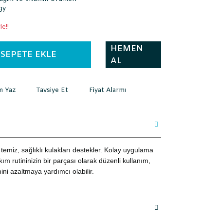
gy
e!!
HEMEN
SEPETE EKLE
AL
m Yaz
Tavsiye Et
Fiyat Alarmı
e temiz, sağlıklı kulakları destekler. Kolay uygulama
kım rutininizin bir parçası olarak düzenli kullanım,
ni azaltmaya yardımcı olabilir.