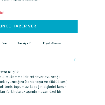
e!!
LİNCE HABER VER
m Yaz
Tavsiye Et
Fiyat Alarmı
Ekstra Küçük
pu, mükemmel bir retriever oyuncağı
öpek oyuncağını (tenis topu ve düdük sesi)
iteli tenis topumuz köpeğin dişlerini korur.
an farklı olarak aşındırmayan özel bir