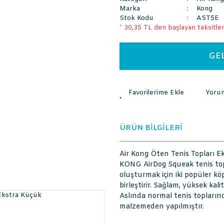
Marka
Kong
Stok Kodu
AST5E
* 30,35 TL den başlayan taksitlerl
GE
Yoru
ÜRÜN BİLGİLERİ
Air Kong Öten Tenis Topları 
KONG AirDog Squeak tenis to
oluşturmak için iki popüler k
birleştirir. Sağlam, yüksek kal
Aslında normal tenis toplarınd
malzemeden yapılmıştır.