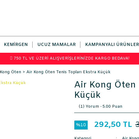
KEMIRGEN
UCUZ MAMALAR
KAMPANYALI ÜRÜNLER
750 TL VE ÜZERİ ALIŞVERİŞLERİNİZDE KARGO BEDAVA!
 Kong Öten
Air Kong Öten Tenis Topları Ekstra Küçük
Air Kong Öten 
Küçük
(1) Yorum -
5.00 Puan
292,50 TL
%10
Kategori
Air Kon