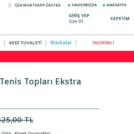
HAKKIMIZDA
ANASAYFA
7/24 WHATSAPP DESTEK
GİRİŞ YAP
SEPETİM
Üye Ol
Markalar
KEDI TUVALETI
İNDİRİMLİ
Tenis Topları Ekstra
325,00 TL
g Öten
,
Köpek Oyuncakları