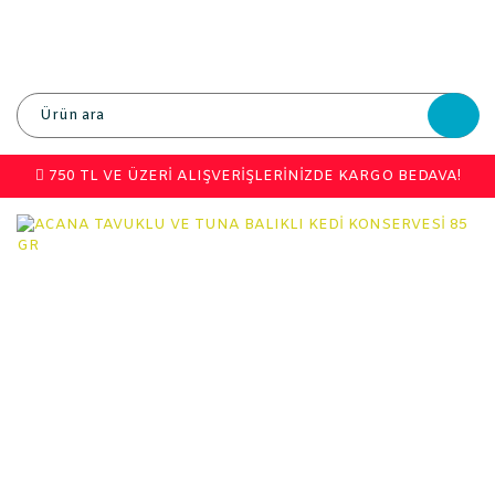
750 TL VE ÜZERİ ALIŞVERİŞLERİNİZDE KARGO BEDAVA!