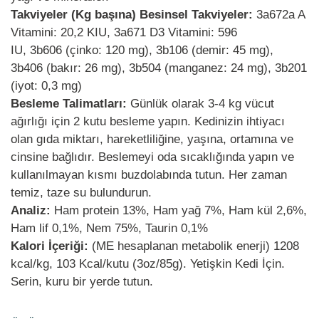
Takviyeler (Kg başına) Besinsel Takviyeler:
3a672a A
Vitamini: 20,2 KIU, 3a671 D3 Vitamini: 596
IU, 3b606 (çinko: 120 mg), 3b106 (demir: 45 mg),
3b406 (bakır: 26 mg), 3b504 (manganez: 24 mg), 3b201
(iyot: 0,3 mg)
Besleme Talimatları:
Günlük olarak 3-4 kg vücut
ağırlığı için 2 kutu besleme yapın. Kedinizin ihtiyacı
olan gıda miktarı, hareketliliğine, yaşına, ortamına ve
cinsine bağlıdır. Beslemeyi oda sıcaklığında yapın ve
kullanılmayan kısmı buzdolabında tutun. Her zaman
temiz, taze su bulundurun.
Analiz:
Ham protein 13%, Ham yağ 7%, Ham kül 2,6%,
Ham lif 0,1%, Nem 75%, Taurin 0,1%
Kalori İçeriği:
(ME hesaplanan metabolik enerji) 1208
kcal/kg, 103 Kcal/kutu (3oz/85g). Yetişkin Kedi İçin.
Serin, kuru bir yerde tutun.