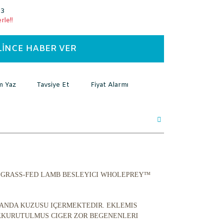
33
rle!!
LİNCE HABER VER
m Yaz
Tavsiye Et
Fiyat Alarmı
NA GRASS-FED LAMB BESLEYICI WHOLEPREY™
LANDA KUZUSU IÇERMEKTEDIR. EKLEMIS
URUTULMUS CIGER ZOR BEGENENLERI