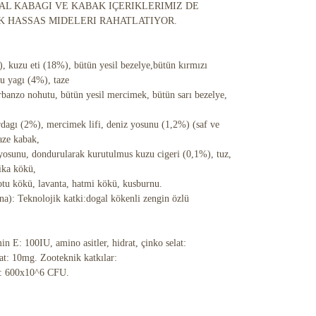
AL KABAGI VE KABAK IÇERIKLERIMIZ DE
K HASSAS MIDELERI RAHATLATIYOR.
, kuzu eti (18%), bütün yesil bezelye,bütün kırmızı
u yagı (4%), taze
rbanzo nohutu, bütün yesil mercimek, bütün sarı bezelye,
dagı (2%), mercimek lifi, deniz yosunu (1,2%) (saf ve
aze kabak,
 yosunu, dondurularak kurutulmus kuzu cigeri (0,1%), tuz,
dika kökü,
 otu kökü, lavanta, hatmi kökü, kusburnu.
 Teknolojik katki:dogal kökenli zengin özlü
n E: 100IU, amino asitler, hidrat, çinko selat:
lat: 10mg. Zooteknik katkılar:
: 600x10^6 CFU.