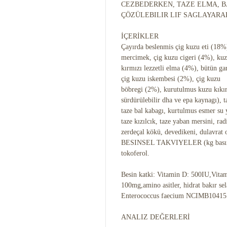
CEZBEDERKEN, TAZE ELMA, B
ÇÖZÜLEBILIR LIF SAGLAYARA
İÇERİKLER
Çayırda beslenmis çig kuzu eti (18%)
mercimek, çig kuzu cigeri (4%), kuz
kırmızı lezzetli elma (4%), bütün ga
çig kuzu iskembesi (2%), çig kuzu
böbregi (2%), kurutulmus kuzu kıkır
sürdürülebilir dha ve epa kaynagı), t
taze bal kabagı, kurtulmus esmer su
taze kızılcık, taze yaban mersini, ra
zerdeçal kökü, devedikeni, dulavrat
BESINSEL TAKVIYELER (kg basına):
tokoferol.
Besin katki: Vitamin D: 500IU,Vitami
100mg,amino asitler, hidrat bakır se
Enterococcus faecium NCIMB10415
ANALIZ DEĞERLERİ