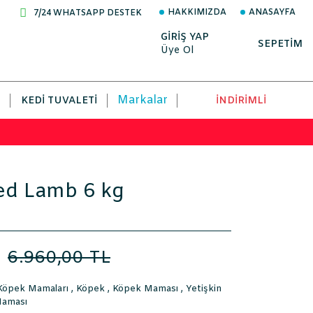
HAKKIMIZDA
ANASAYFA
7/24 WHATSAPP DESTEK
GİRİŞ YAP
SEPETİM
Üye Ol
Markalar
KEDI TUVALETI
İNDİRİMLİ
ed Lamb 6 kg
L
6.960,00 TL
 Köpek Mamaları
,
Köpek
,
Köpek Maması
,
Yetişkin
aması