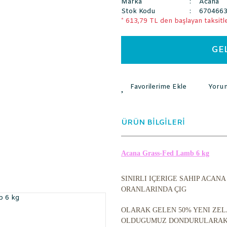
Marka
Acana
Stok Kodu
670466
* 613,79 TL den başlayan taksitle
GE
Yoru
ÜRÜN BİLGİLERİ
Acana Grass-Fed Lamb 6 kg
SINIRLI IÇERIGE SAHIP ACA
ORANLARINDA ÇIG
OLARAK GELEN 50% YENI ZE
OLDUGUMUZ DONDURULARAKK