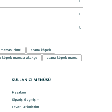
 maması cimri
acana köpek
a köpek maması akakçe
acana köpek mama
KULLANICI MENÜSÜ
Hesabım
Sipariş Geçmişim
Favori Ürünlerim