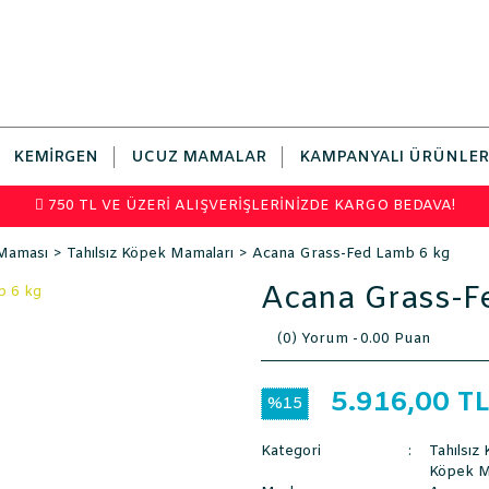
KEMIRGEN
UCUZ MAMALAR
KAMPANYALI ÜRÜNLER
750 TL VE ÜZERİ ALIŞVERİŞLERİNİZDE KARGO BEDAVA!
Maması
Tahılsız Köpek Mamaları
Acana Grass-Fed Lamb 6 kg
Acana Grass-F
(0) Yorum -
0.00 Puan
5.916,00 T
%15
Kategori
Tahılsız
Köpek M