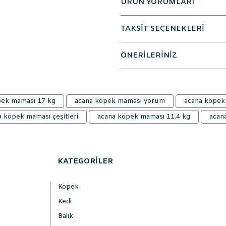
ÜRÜN YORUMLARI
TAKSİT SEÇENEKLERİ
ÖNERİLERİNİZ
pek maması 17 kg
acana köpek maması yorum
acana köpek
a köpek maması çeşitleri
acana köpek maması 11.4 kg
acan
KATEGORİLER
Köpek
Kedi
Balık