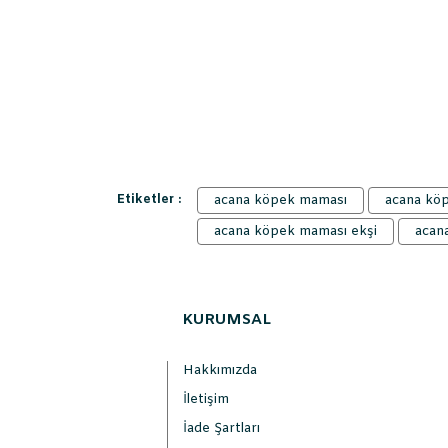
Etiketler :
acana köpek maması
acana kö
acana köpek maması ekşi
acan
KURUMSAL
Hakkımızda
İletişim
İade Şartları