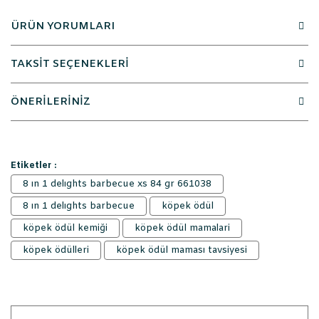
ÜRÜN YORUMLARI
TAKSİT SEÇENEKLERİ
ÖNERİLERİNİZ
Etiketler :
8 ın 1 delıghts barbecue xs 84 gr 661038
8 ın 1 delıghts barbecue
köpek ödül
köpek ödül kemiği
köpek ödül mamalari
köpek ödülleri
köpek ödül maması tavsiyesi