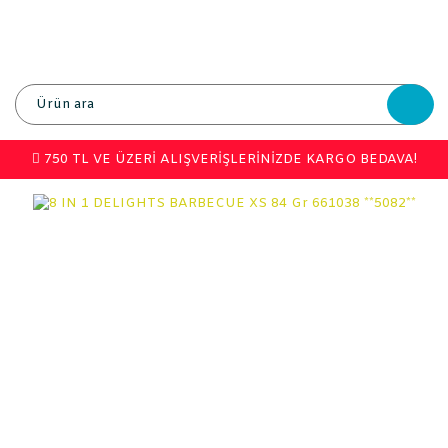
750 TL VE ÜZERİ ALIŞVERİŞLERİNİZDE KARGO BEDAVA!