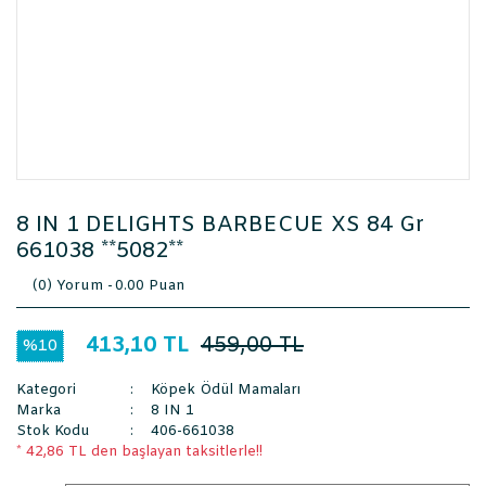
8 IN 1 DELIGHTS BARBECUE XS 84 Gr
661038 **5082**
(0) Yorum -
0.00 Puan
413,10 TL
459,00 TL
%10
Kategori
Köpek Ödül Mamaları
Marka
8 IN 1
Stok Kodu
406-661038
* 42,86 TL den başlayan taksitlerle!!