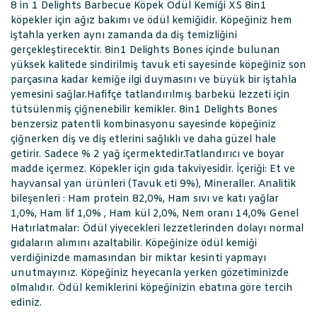
8 in 1 Delights Barbecue Köpek Ödül Kemiği XS 8in1
köpekler için ağız bakımı ve ödül kemiğidir. Köpeğiniz hem
iştahla yerken aynı zamanda da diş temizliğini
gerçekleştirecektir. 8in1 Delights Bones içinde bulunan
yüksek kalitede sindirilmiş tavuk eti sayesinde köpeğiniz son
parçasına kadar kemiğe ilgi duymasını ve büyük bir iştahla
yemesini sağlar.Hafifçe tatlandırılmış barbekü lezzeti için
tütsülenmiş çiğnenebilir kemikler. 8in1 Delights Bones
benzersiz patentli kombinasyonu sayesinde köpeğiniz
çiğnerken diş ve diş etlerini sağlıklı ve daha güzel hale
getirir. Sadece % 2 yağ içermektedir.Tatlandırıcı ve boyar
madde içermez. Köpekler için gıda takviyesidir. İçeriği: Et ve
hayvansal yan ürünleri (Tavuk eti 9%), Mineraller. Analitik
bileşenleri : Ham protein 82,0%, Ham sıvı ve katı yağlar
1,0%, Ham lif 1,0% , Ham kül 2,0%, Nem oranı 14,0% Genel
Hatırlatmalar: Ödül yiyecekleri lezzetlerinden dolayı normal
gıdaların alımını azaltabilir. Köpeğinize ödül kemiği
verdiğinizde mamasından bir miktar kesinti yapmayı
unutmayınız. Köpeğiniz heyecanla yerken gözetiminizde
olmalıdır. Ödül kemiklerini köpeğinizin ebatına göre tercih
ediniz.