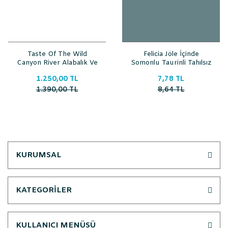
Taste Of The Wild
Felicia Jöle İçinde
Canyon River Alabalık Ve
Somonlu Taurinli Tahılsız
Somonlu Yavru Ve
Kısırlaştırılmış Yaş Kedi
1.250,00 TL
7,78 TL
Yetişkin Tahılsız Kedi
Maması 85 gr
Maması 2 Kg
1.390,00 TL
8,64 TL
KURUMSAL
KATEGORİLER
KULLANICI MENÜSÜ