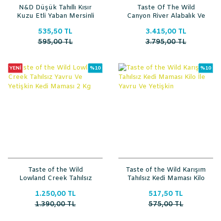
N&D Düşük Tahıllı Kısır
Taste Of The Wild
Kuzu Etli Yaban Mersinli
Canyon River Alabalık Ve
Somonlu Yavru Ve
535,50 TL
3.415,00 TL
Yetişkin Tahılsız Kedi
Maması 6.6 Kg
595,00 TL
3.795,00 TL
YENİ
%10
%10
Taste of the Wild
Taste of the Wild Karışım
Lowland Creek Tahılsız
Tahılsız Kedi Maması Kilo
Yavru Ve Yetişkin Kedi
İle Yavru Ve Yetişkin
1.250,00 TL
517,50 TL
Maması 2 Kg
1.390,00 TL
575,00 TL