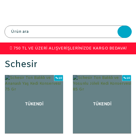
750 TL VE ÜZERİ ALIŞVERİŞLERİNİZDE KARGO BEDAVA!
Schesir
%10
%10
TÜKENDİ
TÜKENDİ