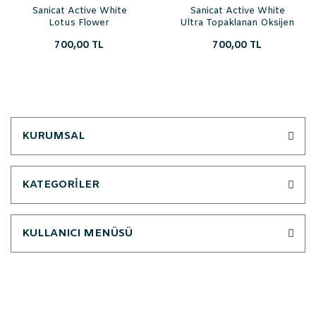
Sanicat Active White
Sanicat Active White
Lotus Flower
Ultra Topaklanan Oksijen
Topaklanan 10 lt Kedi
Kontrol Kedi Kumu 10 Lt
700,00 TL
700,00 TL
Kumu
KURUMSAL
KATEGORİLER
KULLANICI MENÜSÜ