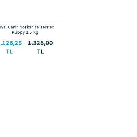
oyal Canin Yorkshire Terrier
Puppy 1,5 Kg
.126,25
1.325,00
TL
TL