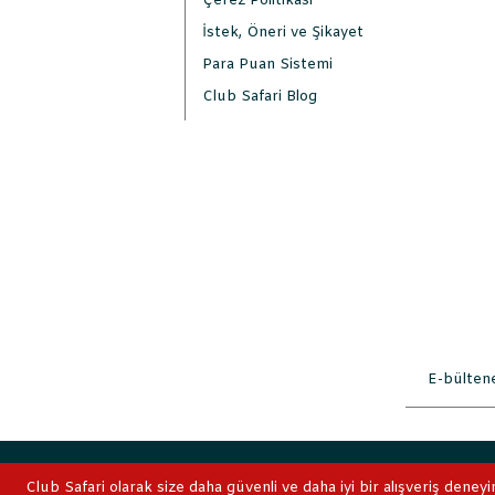
Çerez Politikası
İstek, Öneri ve Şikayet
Para Puan Sistemi
Club Safari Blog
2019 © ClubSafari
Club Safari olarak size daha güvenli ve daha iyi bir alışveriş deneyi