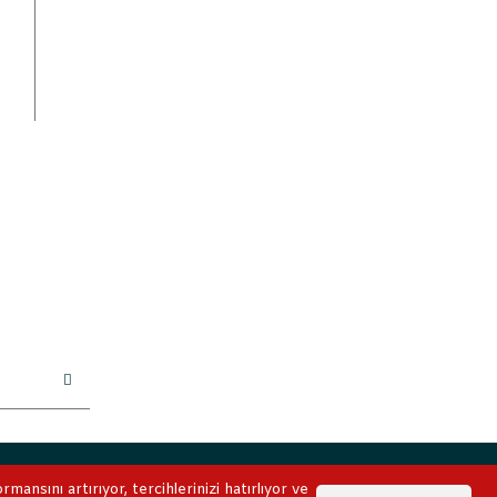
ile korunmaktadır.
ansını artırıyor, tercihlerinizi hatırlıyor ve