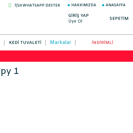
HAKKIMIZDA
ANASAYFA
7/24 WHATSAPP DESTEK
GİRİŞ YAP
SEPETİM
Üye Ol
Markalar
KEDI TUVALETI
İNDİRİMLİ
ppy 1