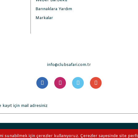
Weber Barbekü
Barınaklara Yardım
Markalar
info@clubsafari.com.tr
. Tüm Hakları Saklıdır. Kredi kartı bilgileriniz 256bit SSL sertifikası 
mi sunabilmek için çerezler kullanıyoruz. Çerezler sayesinde site perform