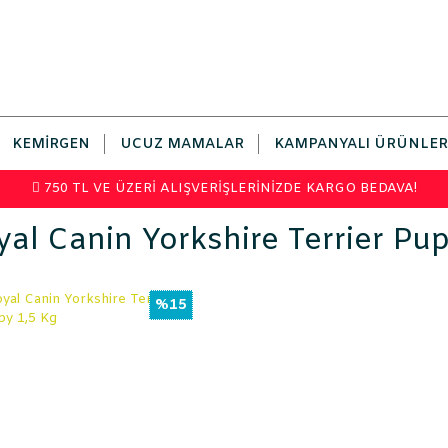
KEMIRGEN
UCUZ MAMALAR
KAMPANYALI ÜRÜNLER
750 TL VE ÜZERİ ALIŞVERİŞLERİNİZDE KARGO BEDAVA!
al Canin Yorkshire Terrier Pu
%15