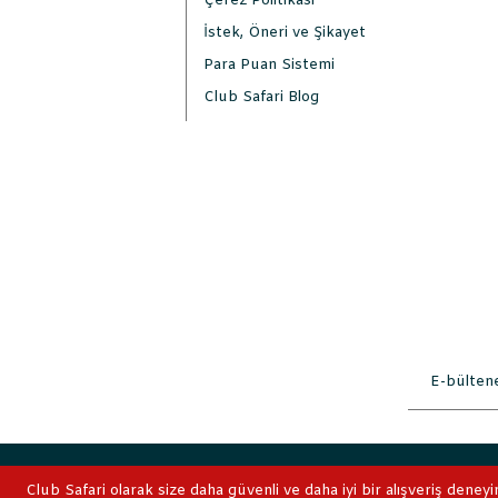
Çerez Politikası
İstek, Öneri ve Şikayet
Para Puan Sistemi
Club Safari Blog
2019 © ClubSafari
Club Safari olarak size daha güvenli ve daha iyi bir alışveriş deneyi