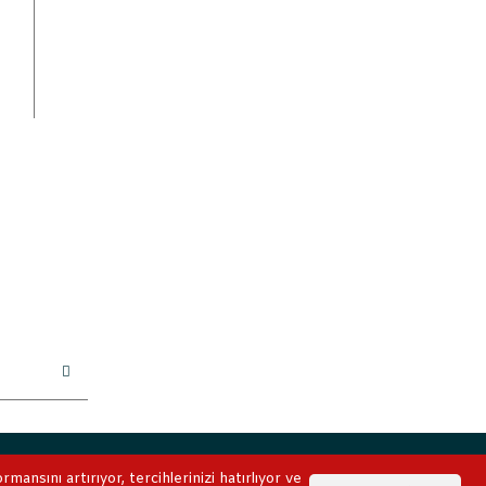
ile korunmaktadır.
ansını artırıyor, tercihlerinizi hatırlıyor ve