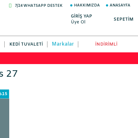
HAKKIMIZDA
ANASAYFA
7/24 WHATSAPP DESTEK
GİRİŞ YAP
SEPETİM
Üye Ol
Markalar
KEDI TUVALETI
İNDİRİMLİ
s 27
%15