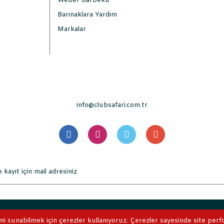
Weber Barbekü
Barınaklara Yardım
Markalar
info@clubsafari.com.tr
. Tüm Hakları Saklıdır. Kredi kartı bilgileriniz 256bit SSL sertifikası 
mi sunabilmek için çerezler kullanıyoruz. Çerezler sayesinde site perform