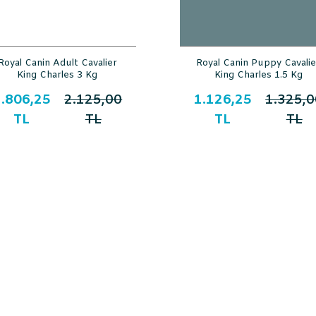
Royal Canin Adult Cavalier
Royal Canin Puppy Cavalie
King Charles 3 Kg
King Charles 1.5 Kg
.806,25
2.125,00
1.126,25
1.325,0
TL
TL
TL
TL