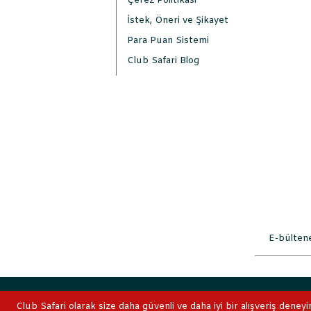
Çerez Politikası
İstek, Öneri ve Şikayet
Para Puan Sistemi
Club Safari Blog
2019 © ClubSafari
Club Safari olarak size daha güvenli ve daha iyi bir alışveriş deneyi