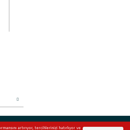
ile korunmaktadır.
ansını artırıyor, tercihlerinizi hatırlıyor ve