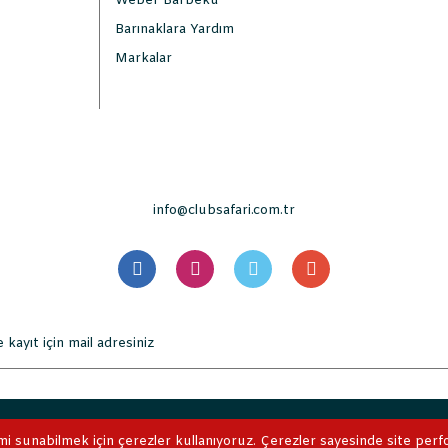
Weber Barbekü
Barınaklara Yardım
Markalar
info@clubsafari.com.tr
. Tüm Hakları Saklıdır. Kredi kartı bilgileriniz 256bit SSL sertifikası 
mi sunabilmek için çerezler kullanıyoruz. Çerezler sayesinde site perform