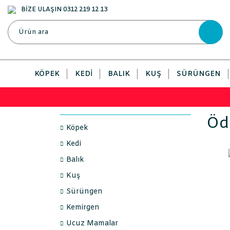
BİZE ULAŞIN 0312 219 12 13
KÖPEK
KEDI
BALIK
KUŞ
SÜRÜNGEN
Öd
Köpek
Kedi
Balık
Kuş
Sürüngen
Kemirgen
Ucuz Mamalar