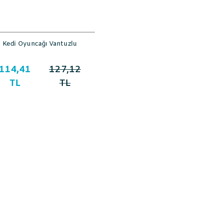
Kedi Oyuncağı Vantuzlu
114,41
127,12
TL
TL