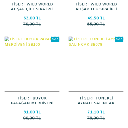
TİSERT WILD WORLD
TİSERT WILD WORLD
AHŞAP ÇİFT SIRA İPLİ
AHŞAP TEK SIRA İPLİ
TOP SB102
TOP SB101
63,00 TL
49,50 TL
70,00 TL
55,00 TL
%10
%10
TİSERT BÜYÜK
Tİ SERT TÜNEKLİ
PAPAĞAN MERDİVENİ
AYNALI SALINCAK
SB100
SB078
81,00 TL
71,10 TL
90,00 TL
79,00 TL