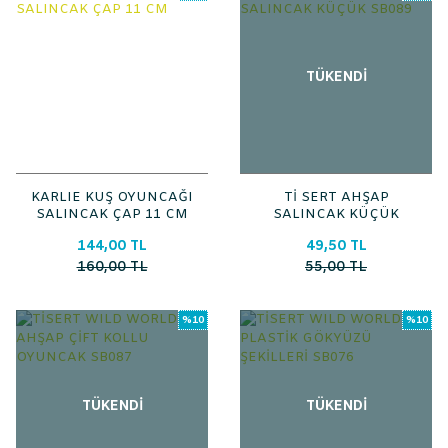
TÜKENDİ
KARLIE KUŞ OYUNCAĞI
Tİ SERT AHŞAP
SALINCAK ÇAP 11 CM
SALINCAK KÜÇÜK
SB089
144,00 TL
49,50 TL
160,00 TL
55,00 TL
%10
%10
TÜKENDİ
TÜKENDİ