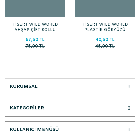
TİSERT WILD WORLD
TİSERT WILD WORLD
AHŞAP ÇİFT KOLLU
PLASTİK GÖKYÜZÜ
OYUNCAK SB087
ŞEKİLLERİ SB076
67,50 TL
40,50 TL
75,00 TL
45,00 TL
KURUMSAL
KATEGORİLER
KULLANICI MENÜSÜ