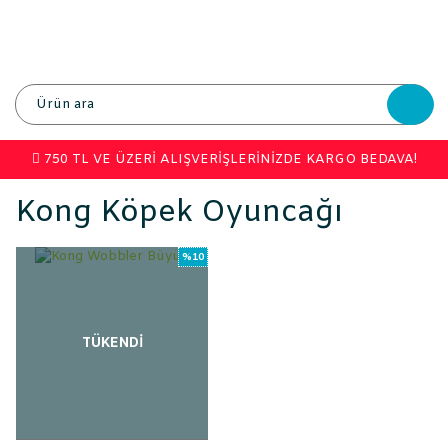
750 TL VE ÜZERİ ALIŞVERİŞLERİNİZDE KARGO BEDAVA!
Kong Köpek Oyuncağı
%10
TÜKENDİ