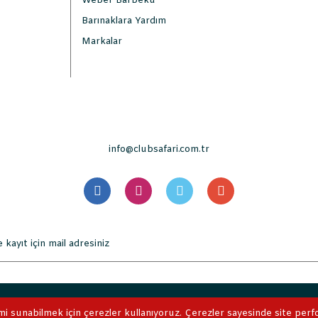
Weber Barbekü
Barınaklara Yardım
Markalar
info@clubsafari.com.tr
. Tüm Hakları Saklıdır. Kredi kartı bilgileriniz 256bit SSL sertifikası 
mi sunabilmek için çerezler kullanıyoruz. Çerezler sayesinde site perform