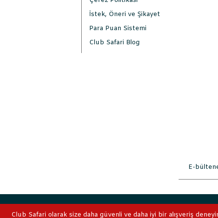
Çerez Politikası
İstek, Öneri ve Şikayet
Para Puan Sistemi
Club Safari Blog
2019 © ClubSafari
Club Safari olarak size daha güvenli ve daha iyi bir alışveriş deneyi