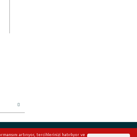
ile korunmaktadır.
ansını artırıyor, tercihlerinizi hatırlıyor ve