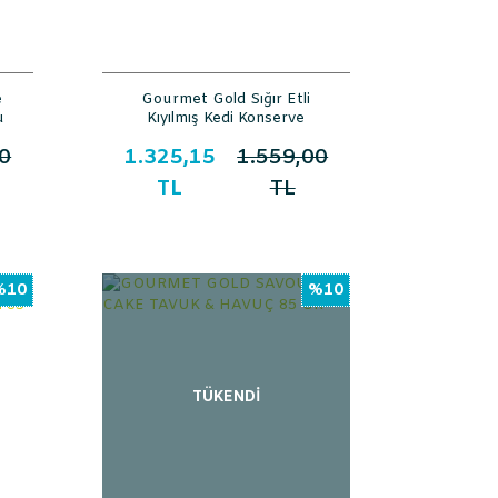
e
Gourmet Gold Sığır Etli
u
Kıyılmış Kedi Konserve
Gr
Maması 85gr 24lü
0
1.325,15
1.559,00
TL
TL
%10
%10
TÜKENDİ