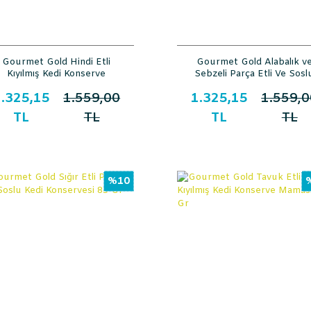
Gourmet Gold Hindi Etli
Gourmet Gold Alabalık v
Kıyılmış Kedi Konserve
Sebzeli Parça Etli Ve Sosl
Maması 85 Gr 24lü
Kedi Konserve Maması 85 
.325,15
1.559,00
1.325,15
1.559,0
24lü
TL
TL
TL
TL
%10