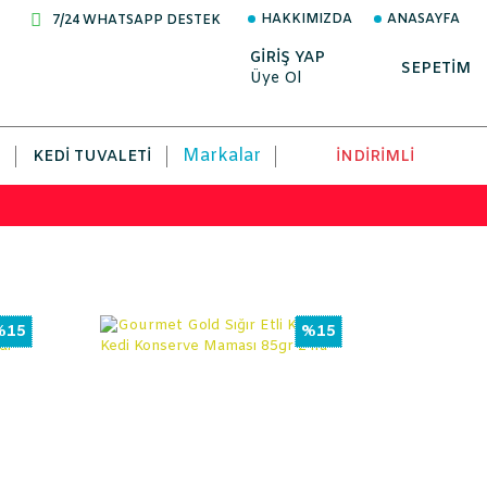
HAKKIMIZDA
ANASAYFA
7/24 WHATSAPP DESTEK
GİRİŞ YAP
SEPETİM
Üye Ol
Markalar
KEDI TUVALETI
İNDİRİMLİ
%15
%15