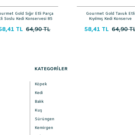
urmet Gold Sığır Etli Parça
Gourmet Gold Tavuk Etli
tli Soslu Kedi Konservesi 85
Kıyılmış Kedi Konserve
Gr
Maması 85 Gr
58,41 TL
64,90 TL
58,41 TL
64,90 T
KATEGORİLER
Köpek
Kedi
Balık
Kuş
Sürüngen
Kemirgen