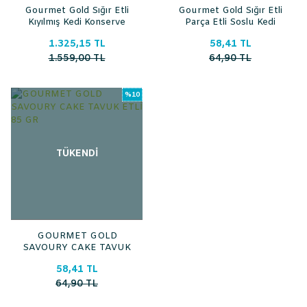
Gourmet Gold Sığır Etli
Gourmet Gold Sığır Etli
Kıyılmış Kedi Konserve
Parça Etli Soslu Kedi
Maması 85gr 24lü
Konservesi 85 Gr
1.325,15 TL
58,41 TL
1.559,00 TL
64,90 TL
%10
TÜKENDİ
GOURMET GOLD
SAVOURY CAKE TAVUK
ETLİ 85 GR
58,41 TL
64,90 TL